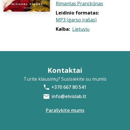
Rimantas Pranckūnas
Leidinio formatas:
MP3 (garso įrašas)
Kalba:
Lietuvių
Kontaktai
Turite klausimų? Susisiekite su mumis
+370 667 80 541
info@elvislab.lt
Parašykite mums