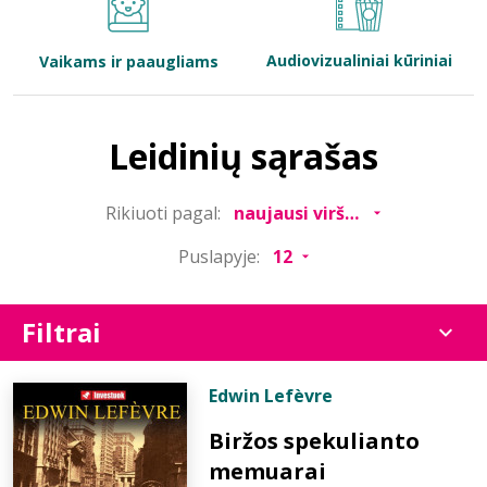
Bibliotekoms
Audiovizualiniai kūriniai
Vaikams ir paaugliams
D.U.K.
Leidinių sąrašas
+370 667 80 541
Rikiuoti pagal:
info@elvislab.lt
Puslapyje:
Filtrai
Edwin Lefèvre
Biržos spekulianto
memuarai