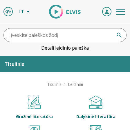
LT
Detali leidinio paieška
Titulinis
Apie ELVIS
Titulinis
Leidiniai
Leidiniai
ELVIS atvyksta
Grožinė literatūra
Dalykinė literatūra
Naujienos