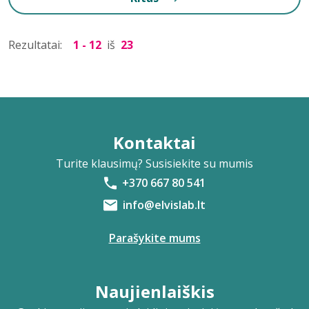
Rezultatai:
1 - 12
iš
23
Kontaktai
Turite klausimų? Susisiekite su mumis
+370 667 80 541
info@elvislab.lt
Parašykite mums
Naujienlaiškis