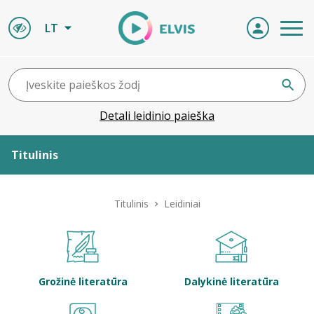
LT
Detali leidinio paieška
Titulinis
Apie ELVIS
Titulinis
Leidiniai
Leidiniai
ELVIS atvyksta
Grožinė literatūra
Dalykinė literatūra
Naujienos