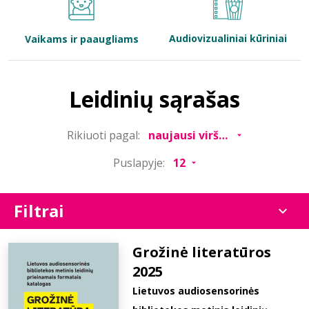
Bibliotekoms
Audiovizualiniai kūriniai
Vaikams ir paaugliams
D.U.K.
Leidinių sąrašas
+370 667 80 541
Rikiuoti pagal:
info@elvislab.lt
Puslapyje:
Filtrai
Grožinė literatūros
2025
Lietuvos audiosensorinės