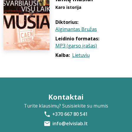
Karo istorija
Diktorius:
Algimantas Bružas
Leidinio formatas:
MP3 (garso įrašas)
Kalba:
Lietuvių
Kontaktai
Turite klausimų? Susisiekite su mumis
+370 667 80 541
info@elvislab.lt