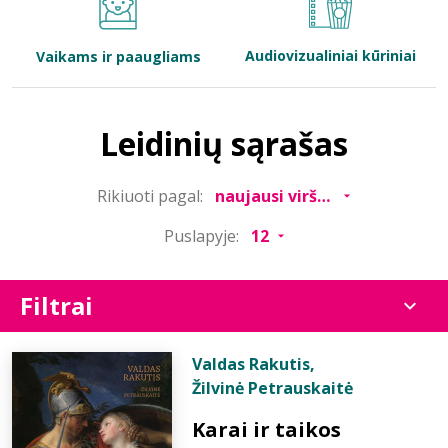
Bibliotekoms
Audiovizualiniai kūriniai
Vaikams ir paaugliams
D.U.K.
Leidinių sąrašas
+370 667 80 541
Rikiuoti pagal:
info@elvislab.lt
Puslapyje:
Filtrai
Valdas Rakutis
,
Žilvinė Petrauskaitė
Karai ir taikos