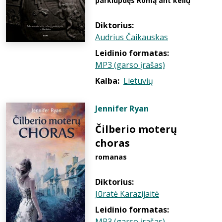
parklupdęs Romą ant kelių
Diktorius:
Audrius Čaikauskas
Leidinio formatas:
MP3 (garso įrašas)
Kalba:
Lietuvių
Jennifer Ryan
Čilberio moterų
choras
romanas
Diktorius:
Jūratė Karazijaitė
Leidinio formatas:
MP3 (garso įrašas)