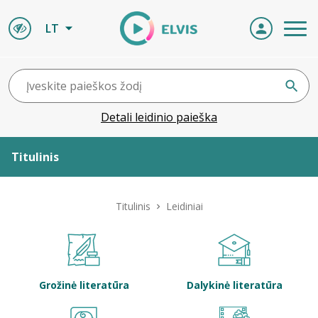
LT
Detali leidinio paieška
Titulinis
Apie ELVIS
Titulinis
Leidiniai
Leidiniai
ELVIS atvyksta
Grožinė literatūra
Dalykinė literatūra
Naujienos