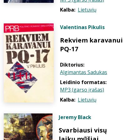
Kalba:
Lietuvių
Valentinas Pikulis
Rekviem karavanui
PQ-17
Diktorius:
Algimantas Sadukas
Leidinio formatas:
MP3 (garso įrašas)
Kalba:
Lietuvių
Jeremy Black
Svarbiausi visų
laikų mūšiai