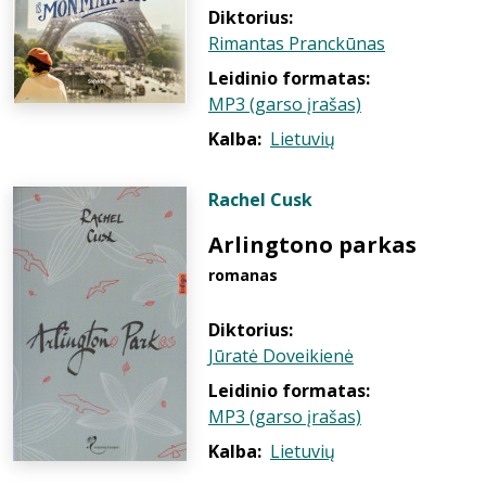
Diktorius:
Rimantas Pranckūnas
Leidinio formatas:
MP3 (garso įrašas)
Kalba:
Lietuvių
Rachel Cusk
Arlingtono parkas
romanas
Diktorius:
Jūratė Doveikienė
Leidinio formatas:
MP3 (garso įrašas)
Kalba:
Lietuvių