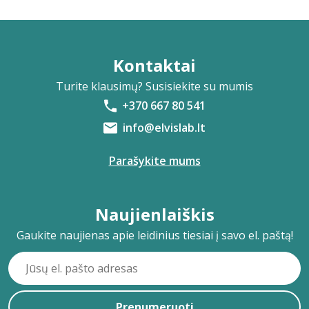
Kontaktai
Turite klausimų? Susisiekite su mumis
+370 667 80 541
info@elvislab.lt
Parašykite mums
Naujienlaiškis
Gaukite naujienas apie leidinius tiesiai į savo el. paštą!
Prenumeruoti