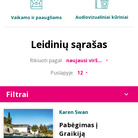
Bibliotekoms
Audiovizualiniai kūriniai
Vaikams ir paaugliams
D.U.K.
Leidinių sąrašas
+370 667 80 541
Rikiuoti pagal:
info@elvislab.lt
Puslapyje:
Filtrai
Karen Swan
Pabėgimas į
Graikiją