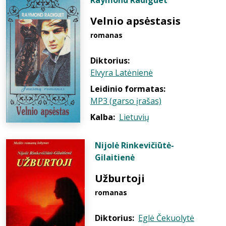
Raymond Radiguet
Velnio apsėstasis
romanas
Diktorius:
Elvyra Latėnienė
Leidinio formatas:
MP3 (garso įrašas)
Kalba:
Lietuvių
Nijolė Rinkevičiūtė-
Gilaitienė
Užburtoji
romanas
Diktorius:
Eglė Čekuolytė