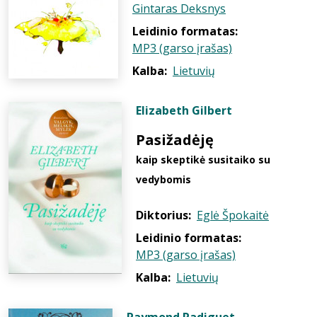
Gintaras Deksnys
Leidinio formatas:
MP3 (garso įrašas)
Kalba:
Lietuvių
Elizabeth Gilbert
Pasižadėję
kaip skeptikė susitaiko su
vedybomis
Diktorius:
Eglė Špokaitė
Leidinio formatas:
MP3 (garso įrašas)
Kalba:
Lietuvių