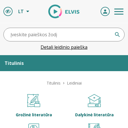
LT
Detali leidinio paieška
Titulinis
Apie ELVIS
Titulinis
Leidiniai
Leidiniai
ELVIS atvyksta
Grožinė literatūra
Dalykinė literatūra
Naujienos