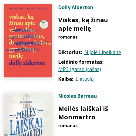
Dolly Alderton
Viskas, ką žinau
apie meilę
romanas
Diktorius:
Nijolė Lipeikaitė
Leidinio formatas:
MP3 (garso įrašas)
Kalba:
Lietuvių
Nicolas Barreau
Meilės laiškai iš
Monmartro
romanas