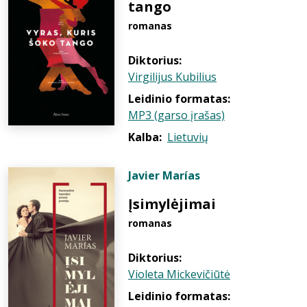
tango
romanas
Diktorius:
Virgilijus Kubilius
Leidinio formatas:
MP3 (garso įrašas)
Kalba:
Lietuvių
Javier Marías
Įsimylėjimai
romanas
Diktorius:
Violeta Mickevičiūtė
Leidinio formatas: