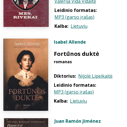
Valerija Vida Vidaitė
Leidinio formatas:
MP3 (garso įrašas)
Kalba:
Lietuvių
Isabel Allende
Fortūnos duktė
romanas
Diktorius:
Nijolė Lipeikaitė
Leidinio formatas:
MP3 (garso įrašas)
Kalba:
Lietuvių
Juan Ramón Jiménez