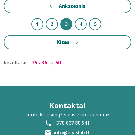
Ankstesnis
1
2
3
4
5
Kitas
Rezultatai:
25 - 36
iš
50
Kontaktai
Turite klausimų? Susisiekite su mumis
+370 667 80 541
info@elvislab.lt