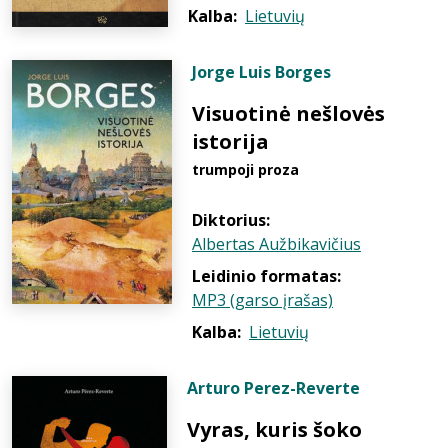
Kalba:
Lietuvių
Jorge Luis Borges
Visuotinė nešlovės
istorija
trumpoji proza
Diktorius:
Albertas Aužbikavičius
Leidinio formatas:
MP3 (garso įrašas)
Kalba:
Lietuvių
Arturo Perez-Reverte
Vyras, kuris šoko