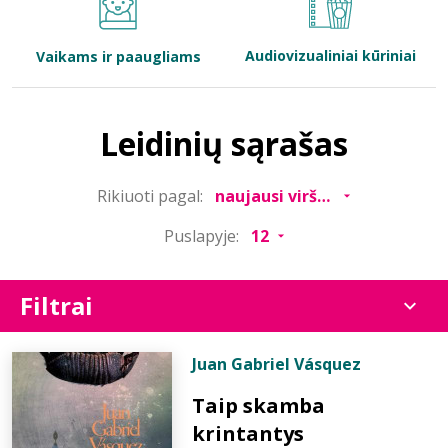
Bibliotekoms
Audiovizualiniai kūriniai
Vaikams ir paaugliams
D.U.K.
Leidinių sąrašas
+370 667 80 541
Rikiuoti pagal:
info@elvislab.lt
Puslapyje:
Filtrai
Juan Gabriel Vásquez
Taip skamba
krintantys