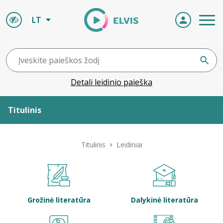
LT
Detali leidinio paieška
Titulinis
Apie ELVIS
Titulinis
Leidiniai
Leidiniai
ELVIS atvyksta
Grožinė literatūra
Dalykinė literatūra
Naujienos