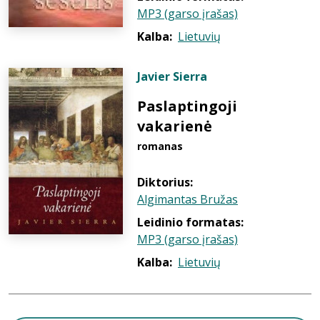
MP3 (garso įrašas)
Kalba:
Lietuvių
Javier Sierra
Paslaptingoji
vakarienė
romanas
Diktorius:
Algimantas Bružas
Leidinio formatas:
MP3 (garso įrašas)
Kalba:
Lietuvių