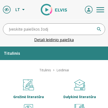
LT
Detali leidinio paieška
Titulinis
Apie ELVIS
Titulinis
Leidiniai
Leidiniai
ELVIS atvyksta
Grožinė literatūra
Dalykinė literatūra
Naujienos