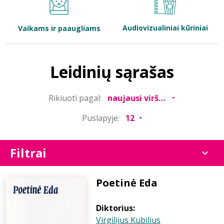
Bibliotekoms
Audiovizualiniai kūriniai
Vaikams ir paaugliams
D.U.K.
Leidinių sąrašas
+370 667 80 541
Rikiuoti pagal:
info@elvislab.lt
Puslapyje:
Filtrai
Poetinė Eda
Diktorius:
Virgilijus Kubilius