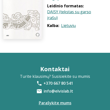
Leidinio formatas:
DAISY (tekstas su garso
įrašu)
Kalba:
Lietuvių
Kontaktai
Turite klausimų? Susisiekite su mumis
+370 667 80 541
info@elvislab.lt
Parašykite mums