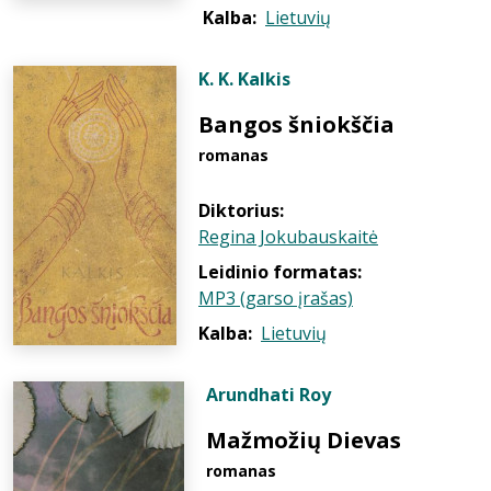
Kalba:
Lietuvių
K. K. Kalkis
Bangos šniokščia
romanas
Diktorius:
Regina Jokubauskaitė
Leidinio formatas:
MP3 (garso įrašas)
Kalba:
Lietuvių
Arundhati Roy
Mažmožių Dievas
romanas