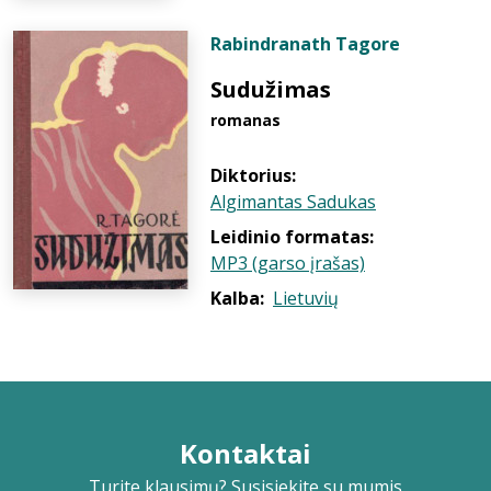
Rabindranath Tagore
Sudužimas
romanas
Diktorius:
Algimantas Sadukas
Leidinio formatas:
MP3 (garso įrašas)
Kalba:
Lietuvių
Kontaktai
Turite klausimų? Susisiekite su mumis