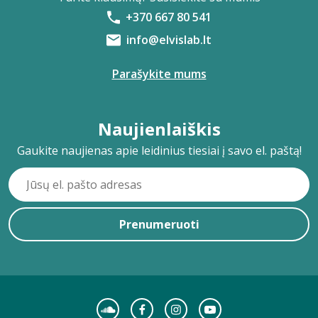
+370 667 80 541
info@elvislab.lt
Parašykite mums
Naujienlaiškis
Gaukite naujienas apie leidinius tiesiai į savo el. paštą!
Prenumeruoti