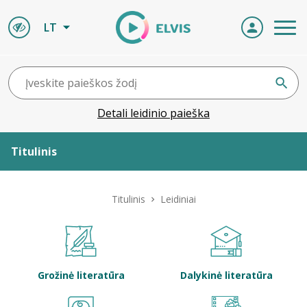
LT
Detali leidinio paieška
Titulinis
Apie ELVIS
Titulinis
Leidiniai
Leidiniai
ELVIS atvyksta
Grožinė literatūra
Dalykinė literatūra
Naujienos