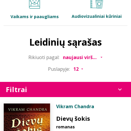
Bibliotekoms
Audiovizualiniai kūriniai
Vaikams ir paaugliams
D.U.K.
Leidinių sąrašas
+370 667 80 541
Rikiuoti pagal:
info@elvislab.lt
Puslapyje:
Filtrai
Vikram Chandra
Dievų šokis
romanas