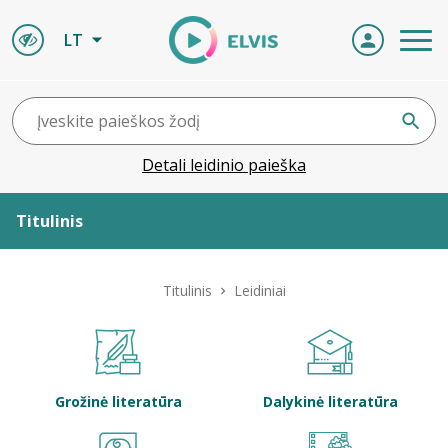
LT
Detali leidinio paieška
Titulinis
Apie ELVIS
Titulinis
Leidiniai
Leidiniai
ELVIS atvyksta
Grožinė literatūra
Dalykinė literatūra
Naujienos