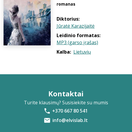
romanas
Diktorius:
Jūratė Karazijaitė
Leidinio formatas:
MP3 (garso įrašas)
Kalba:
Lietuvių
Kontaktai
Turite klausimų? Susisiekite su mumis
+370 667 80 541
info@elvislab.lt