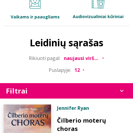
Bibliotekoms
Audiovizualiniai kūriniai
Vaikams ir paaugliams
D.U.K.
Leidinių sąrašas
+370 667 80 541
Rikiuoti pagal:
info@elvislab.lt
Puslapyje:
Filtrai
Jennifer Ryan
Čilberio moterų
choras