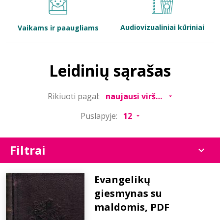
Bibliotekoms
Audiovizualiniai kūriniai
Vaikams ir paaugliams
D.U.K.
Leidinių sąrašas
+370 667 80 541
Rikiuoti pagal:
info@elvislab.lt
Puslapyje:
Filtrai
Evangelikų
giesmynas su
maldomis, PDF