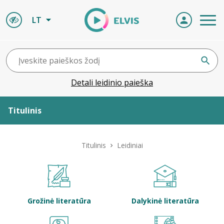
LT
Detali leidinio paieška
Titulinis
Apie ELVIS
Titulinis
Leidiniai
Leidiniai
ELVIS atvyksta
Grožinė literatūra
Dalykinė literatūra
Naujienos