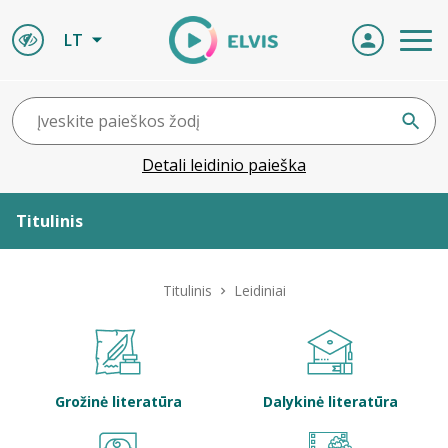
LT
Detali leidinio paieška
Titulinis
Apie ELVIS
Titulinis
Leidiniai
Leidiniai
ELVIS atvyksta
Grožinė literatūra
Dalykinė literatūra
Naujienos