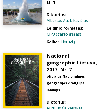
D. 1
Diktorius:
Albertas Aužbikavičius
Leidinio formatas:
MP3 (garso įrašas)
Kalba:
Lietuvių
National
geographic Lietuva,
2017, Nr. 7
oficialus Nacionalinės
geografijos draugijos
leidinys
Diktorius:
Audrius Čaikauskas