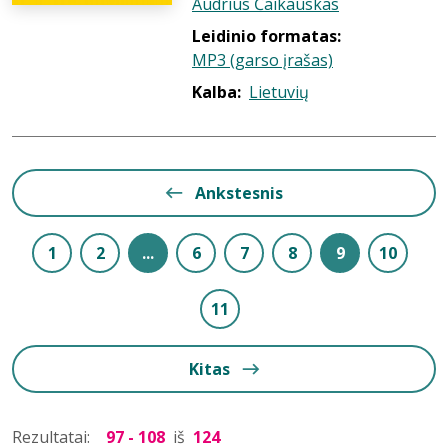
Audrius Čaikauskas
Leidinio formatas:
MP3 (garso įrašas)
Kalba:
Lietuvių
Ankstesnis
1
2
...
6
7
8
9
10
11
Kitas
Rezultatai:
97 - 108
iš
124