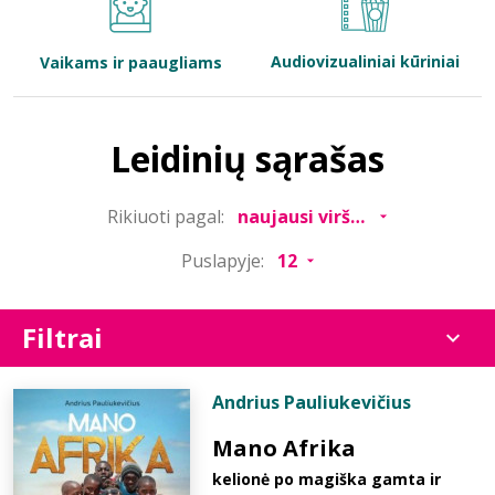
Bibliotekoms
Audiovizualiniai kūriniai
Vaikams ir paaugliams
D.U.K.
Leidinių sąrašas
+370 667 80 541
Rikiuoti pagal:
info@elvislab.lt
Puslapyje:
Filtrai
Andrius Pauliukevičius
Mano Afrika
kelionė po magiška gamta ir