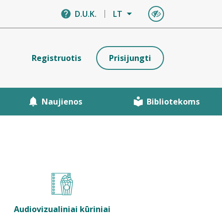
D.U.K.
LT
Registruotis
Prisijungti
Naujienos
Bibliotekoms
Audiovizualiniai kūriniai