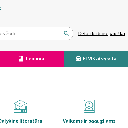
t
Detali leidinio paieška
Leidiniai
ELVIS atvyksta
Dalykinė literatūra
Vaikams ir paaugliams