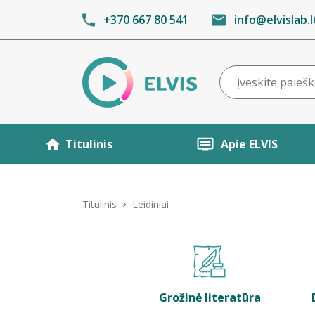
+370 667 80 541
info@elvislab.l
Titulinis
Apie ELVIS
Titulinis
Leidiniai
Grožinė literatūra