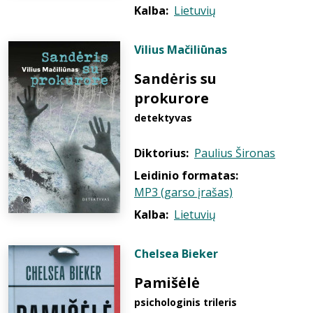
Kalba:
Lietuvių
Vilius Mačiliūnas
Sandėris su
prokurore
detektyvas
Diktorius:
Paulius Šironas
Leidinio formatas:
MP3 (garso įrašas)
Kalba:
Lietuvių
Chelsea Bieker
Pamišėlė
psichologinis trileris