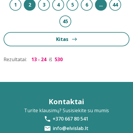
1
2
3
4
5
6
...
44
45
Kitas
Rezultatai:
13 - 24
iš
530
Kontaktai
Turite klausimų? Susisiekite su mumis
+370 667 80 541
info@elvislab.lt