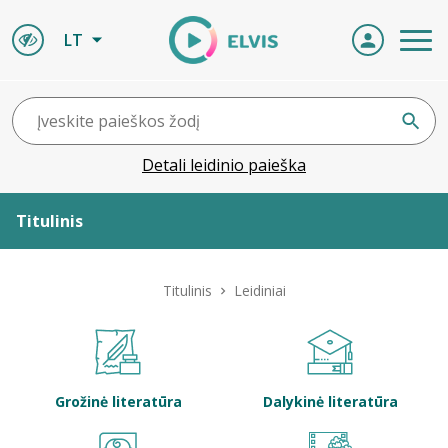
LT
Detali leidinio paieška
Titulinis
Apie ELVIS
Titulinis
Leidiniai
Leidiniai
ELVIS atvyksta
Grožinė literatūra
Dalykinė literatūra
Naujienos