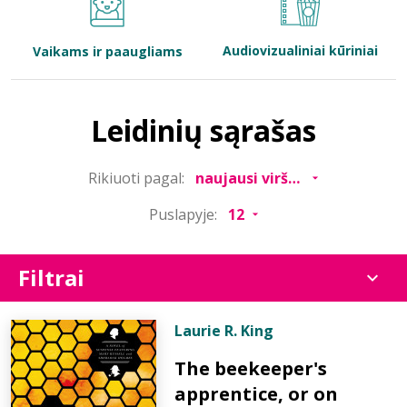
Bibliotekoms
Audiovizualiniai kūriniai
Vaikams ir paaugliams
D.U.K.
Leidinių sąrašas
+370 667 80 541
Rikiuoti pagal:
info@elvislab.lt
Puslapyje:
Filtrai
Laurie R. King
The beekeeper's
apprentice, or on