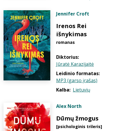
Jennifer Croft
Irenos Rei
išnykimas
romanas
Diktorius:
Jūratė Karazijaitė
Leidinio formatas:
MP3 (garso įrašas)
Kalba:
Lietuvių
Alex North
Dūmų žmogus
[psichologinis trileris]