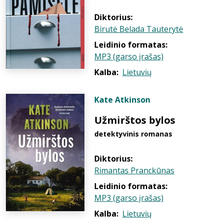
Diktorius:
Birutė Belada Tauterytė
Leidinio formatas:
MP3 (garso įrašas)
Kalba:
Lietuvių
Kate Atkinson
Užmirštos bylos
detektyvinis romanas
Diktorius:
Rimantas Pranckūnas
Leidinio formatas:
MP3 (garso įrašas)
Kalba:
Lietuvių