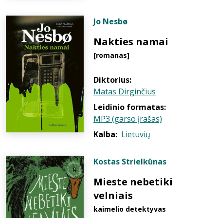
Jo Nesbø
Nakties namai
[romanas]
Diktorius:
Matas Dirginčius
Leidinio formatas:
MP3 (garso įrašas)
Kalba:
Lietuvių
Kostas Strielkūnas
Mieste nebetiki
velniais
kaimelio detektyvas