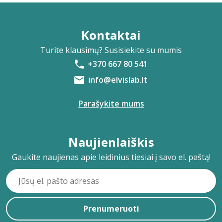
Kontaktai
Turite klausimų? Susisiekite su mumis
+370 667 80 541
info@elvislab.lt
Parašykite mums
Naujienlaiškis
Gaukite naujienas apie leidinius tiesiai į savo el. paštą!
Prenumeruoti