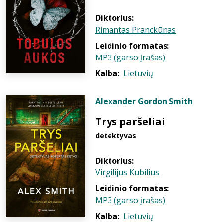
Diktorius:
Rimantas Pranckūnas
Leidinio formatas:
MP3 (garso įrašas)
Kalba:
Lietuvių
Alexander Gordon Smith
Trys paršeliai
detektyvas
Diktorius:
Virgilijus Kubilius
Leidinio formatas:
MP3 (garso įrašas)
Kalba:
Lietuvių