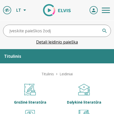
LT
Detali leidinio paieška
Titulinis
Apie ELVIS
Titulinis
Leidiniai
Leidiniai
ELVIS atvyksta
Grožinė literatūra
Dalykinė literatūra
Naujienos