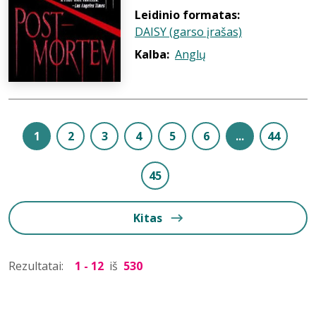
Leidinio formatas:
DAISY (garso įrašas)
Kalba:
Anglų
1
2
3
4
5
6
...
44
45
Kitas
Rezultatai:
1 - 12
iš
530