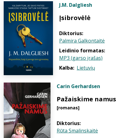
J.M. Dalgliesh
Įsibrovėlė
Diktorius:
Palmira Galkontaitė
Leidinio formatas:
MP3 (garso įrašas)
Kalba:
Lietuvių
Carin Gerhardsen
Pažaiskime namus
[romanas]
Diktorius:
Rūta Smalinskaitė