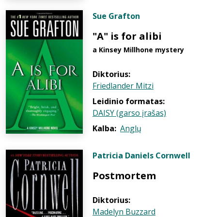
Sue Grafton
"A" is for alibi
a Kinsey Millhone mystery
Diktorius:
Friedlander Mitzi
Leidinio formatas:
DAISY (garso įrašas)
Kalba:
Anglų
Patricia Daniels Cornwell
Postmortem
Diktorius:
Madelyn Buzzard