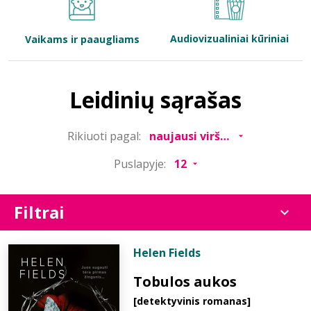
Bibliotekoms
Audiovizualiniai kūriniai
Vaikams ir paaugliams
D.U.K.
Leidinių sąrašas
+370 667 80 541
Rikiuoti pagal:
info@elvislab.lt
Puslapyje:
Filtrai
Helen Fields
Tobulos aukos
[detektyvinis romanas]