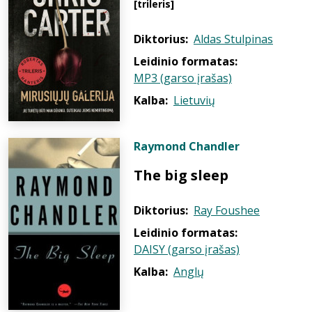
[trileris]
Diktorius:
Aldas Stulpinas
Leidinio formatas:
MP3 (garso įrašas)
Kalba:
Lietuvių
Raymond Chandler
The big sleep
Diktorius:
Ray Foushee
Leidinio formatas:
DAISY (garso įrašas)
Kalba:
Anglų