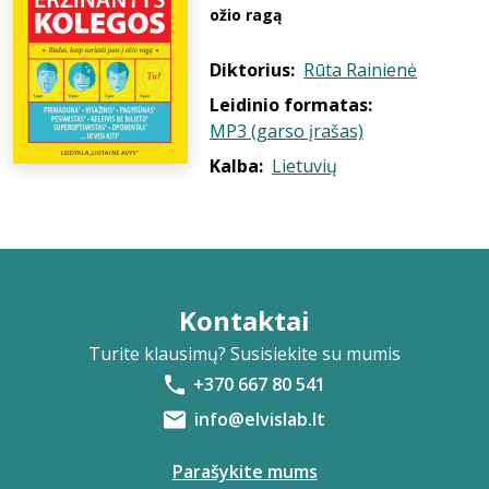
ožio ragą
Diktorius:
Rūta Rainienė
Leidinio formatas:
MP3 (garso įrašas)
Kalba:
Lietuvių
Kontaktai
Turite klausimų? Susisiekite su mumis
+370 667 80 541
info@elvislab.lt
Parašykite mums