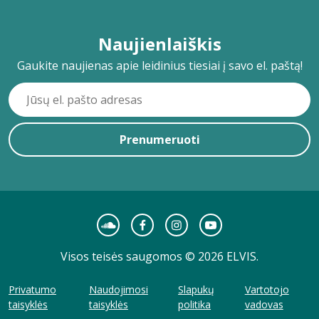
Naujienlaiškis
Gaukite naujienas apie leidinius tiesiai į savo el. paštą!
Prenumeruoti
Visos teisės saugomos © 2026 ELVIS.
Privatumo
Naudojimosi
Slapukų
Vartotojo
taisyklės
taisyklės
politika
vadovas