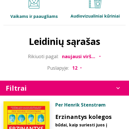
Bibliotekoms
Audiovizualiniai kūriniai
Vaikams ir paaugliams
D.U.K.
Leidinių sąrašas
+370 667 80 541
Rikiuoti pagal:
info@elvislab.lt
Puslapyje:
Filtrai
Per Henrik Stenstrøm
Erzinantys kolegos
būdai, kaip suriesti juos į