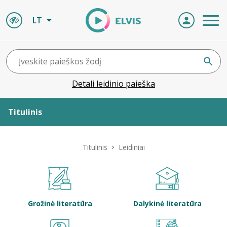
LT
Detali leidinio paieška
Titulinis
Apie ELVIS
Titulinis
Leidiniai
Leidiniai
ELVIS atvyksta
Grožinė literatūra
Dalykinė literatūra
Naujienos