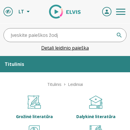
LT
Detali leidinio paieška
Titulinis
Apie ELVIS
Titulinis
Leidiniai
Leidiniai
ELVIS atvyksta
Grožinė literatūra
Dalykinė literatūra
Naujienos