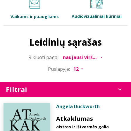
Bibliotekoms
Audiovizualiniai kūriniai
Vaikams ir paaugliams
D.U.K.
Leidinių sąrašas
+370 667 80 541
Rikiuoti pagal:
info@elvislab.lt
Puslapyje:
Filtrai
Angela Duckworth
Atkaklumas
aistros ir ištvermės galia