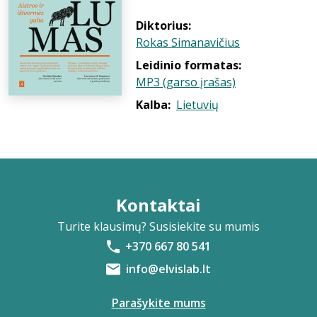
Diktorius:
Rokas Simanavičius
Leidinio formatas:
MP3 (garso įrašas)
Kalba:
Lietuvių
Kontaktai
Turite klausimų? Susisiekite su mumis
+370 667 80 541
info@elvislab.lt
Parašykite mums