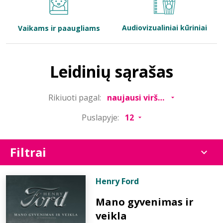
Bibliotekoms
Audiovizualiniai kūriniai
Vaikams ir paaugliams
D.U.K.
Leidinių sąrašas
+370 667 80 541
Rikiuoti pagal:
info@elvislab.lt
Puslapyje:
Filtrai
Henry Ford
Mano gyvenimas ir
veikla