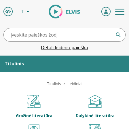
LT
Detali leidinio paieška
Titulinis
Apie ELVIS
Titulinis
Leidiniai
Leidiniai
ELVIS atvyksta
Grožinė literatūra
Dalykinė literatūra
Naujienos