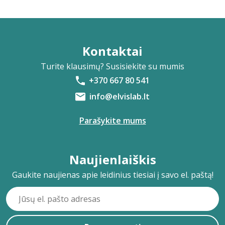
Kontaktai
Turite klausimų? Susisiekite su mumis
+370 667 80 541
info@elvislab.lt
Parašykite mums
Naujienlaiškis
Gaukite naujienas apie leidinius tiesiai į savo el. paštą!