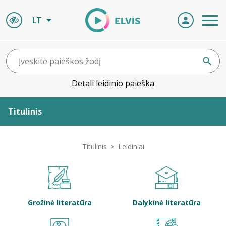
LT
Detali leidinio paieška
Titulinis
Apie ELVIS
Titulinis
Leidiniai
Leidiniai
ELVIS atvyksta
Grožinė literatūra
Dalykinė literatūra
Naujienos