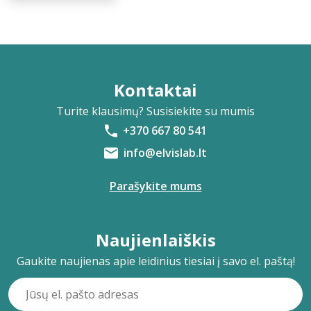
Kontaktai
Turite klausimų? Susisiekite su mumis
+370 667 80 541
info@elvislab.lt
Parašykite mums
Naujienlaiškis
Gaukite naujienas apie leidinius tiesiai į savo el. paštą!