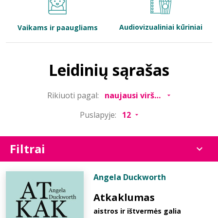
Bibliotekoms
Audiovizualiniai kūriniai
Vaikams ir paaugliams
D.U.K.
Leidinių sąrašas
+370 667 80 541
Rikiuoti pagal:
info@elvislab.lt
Puslapyje:
Filtrai
Angela Duckworth
Atkaklumas
aistros ir ištvermės galia