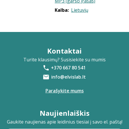
MP3 (garso įrašas)
Kalba:
Lietuvių
Kontaktai
Turite klausimų? Susisiekite su mumis
+370 667 80 541
info@elvislab.lt
Parašykite mums
Naujienlaiškis
Gaukite naujienas apie leidinius tiesiai į savo el. paštą!