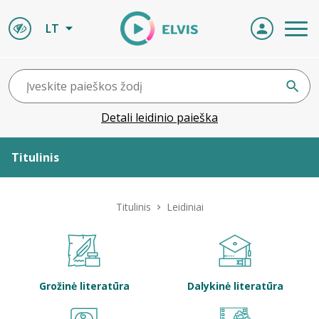
LT
Detali leidinio paieška
Titulinis
Apie ELVIS
Titulinis
Leidiniai
Leidiniai
ELVIS atvyksta
Grožinė literatūra
Dalykinė literatūra
Naujienos