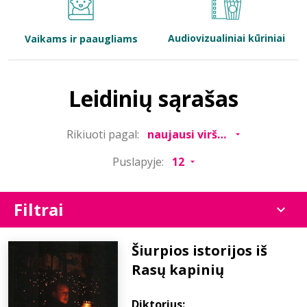
Bibliotekoms
Audiovizualiniai kūriniai
Vaikams ir paaugliams
D.U.K.
Leidinių sąrašas
+370 667 80 541
Rikiuoti pagal:
info@elvislab.lt
Puslapyje:
Filtrai
Šiurpios istorijos iš
Rasų kapinių
Diktorius: