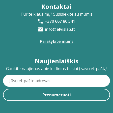
Kontaktai
Turite klausimų? Susisiekite su mumis
+370 667 80 541
info@elvislab.lt
Parašykite mums
Naujienlaiškis
Gaukite naujienas apie leidinius tiesiai į savo el. paštą!
Prenumeruoti