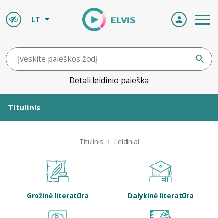
LT
Detali leidinio paieška
Titulinis
Apie ELVIS
Titulinis
Leidiniai
Leidiniai
ELVIS atvyksta
Grožinė literatūra
Dalykinė literatūra
Naujienos