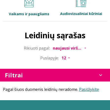
Bibliotekoms
Audiovizualiniai kūriniai
Vaikams ir paaugliams
D.U.K.
Leidinių sąrašas
+370 667 80 541
Rikiuoti pagal:
info@elvislab.lt
Puslapyje:
Filtrai
Pagal šiuos duomenis leidinių neradome.
Pasiūlykite