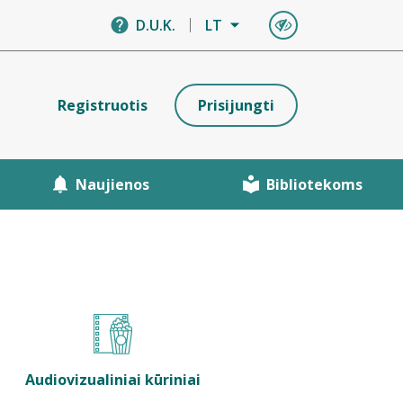
D.U.K.
LT
Registruotis
Prisijungti
Naujienos
Bibliotekoms
Audiovizualiniai kūriniai