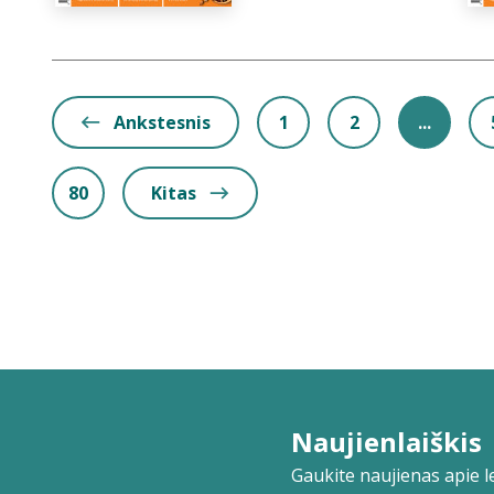
Ankstesnis
1
2
...
80
Kitas
Naujienlaiškis
Gaukite naujienas apie lei