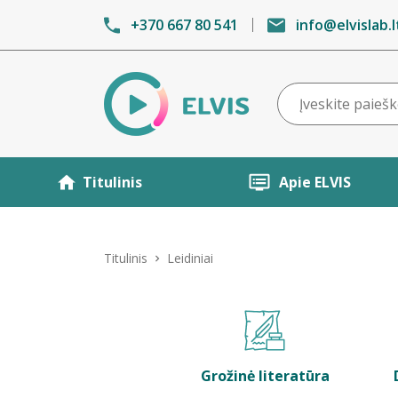
+370 667 80 541
info@elvislab.l
Titulinis
Apie ELVIS
Titulinis
Leidiniai
Grožinė literatūra