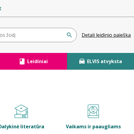
t
Detali leidinio paieška
Leidiniai
ELVIS atvyksta
Dalykinė literatūra
Vaikams ir paaugliams