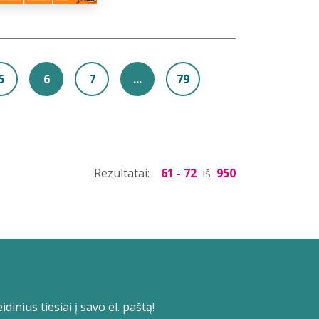
5
6
7
...
79
Rezultatai:
61 - 72
iš
950
dinius tiesiai į savo el. paštą!