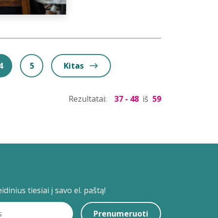
4
5
Kitas
Rezultatai:
37 - 48
iš
59
dinius tiesiai į savo el. paštą!
Prenumeruoti