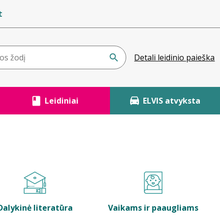
t
Detali leidinio paieška
Leidiniai
ELVIS atvyksta
Dalykinė literatūra
Vaikams ir paaugliams