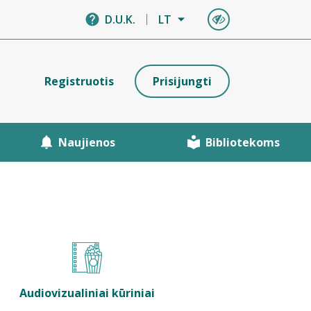
D.U.K.
LT
Registruotis
Prisijungti
Naujienos
Bibliotekoms
Audiovizualiniai kūriniai