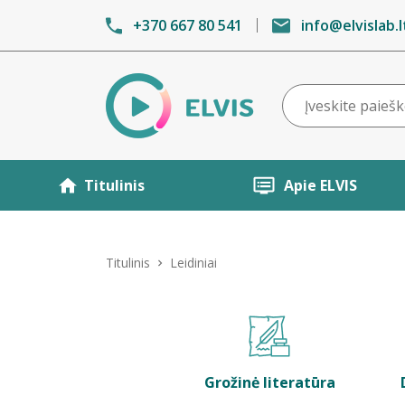
+370 667 80 541
info@elvislab.l
Titulinis
Apie ELVIS
Titulinis
Leidiniai
Grožinė literatūra