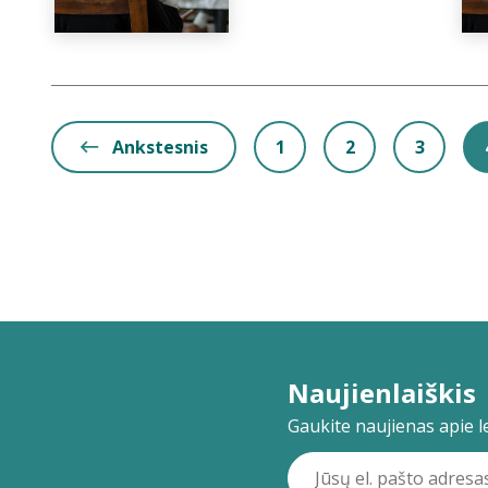
Ankstesnis
1
2
3
Naujienlaiškis
Gaukite naujienas apie lei