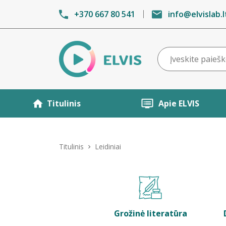
+370 667 80 541
info@elvislab.l
Titulinis
Apie ELVIS
Titulinis
Leidiniai
Grožinė literatūra