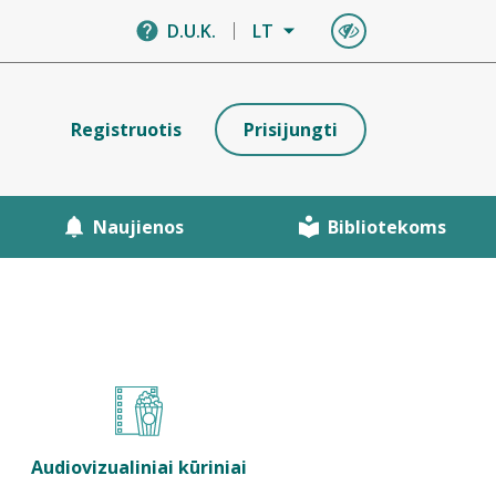
D.U.K.
LT
Registruotis
Prisijungti
Naujienos
Bibliotekoms
Audiovizualiniai kūriniai