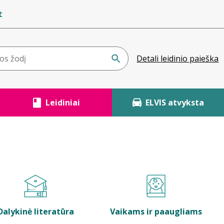
t
Detali leidinio paieška
Leidiniai
ELVIS atvyksta
Dalykinė literatūra
Vaikams ir paaugliams