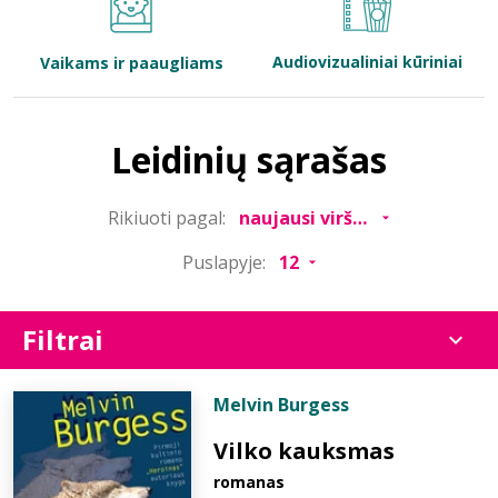
Bibliotekoms
Audiovizualiniai kūriniai
Vaikams ir paaugliams
D.U.K.
Leidinių sąrašas
+370 667 80 541
Rikiuoti pagal:
info@elvislab.lt
Puslapyje:
Filtrai
Melvin Burgess
Vilko kauksmas
romanas