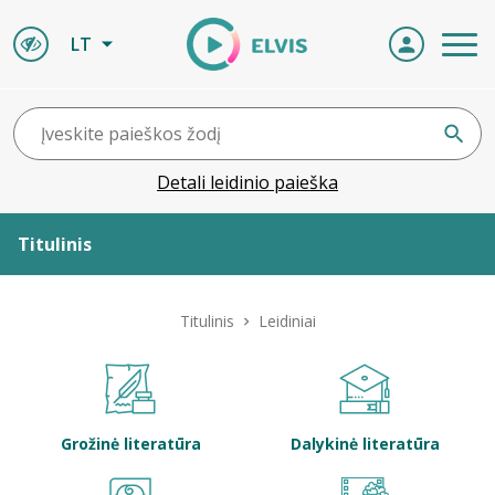
LT
Detali leidinio paieška
Titulinis
Apie ELVIS
Titulinis
Leidiniai
Leidiniai
ELVIS atvyksta
Grožinė literatūra
Dalykinė literatūra
Naujienos