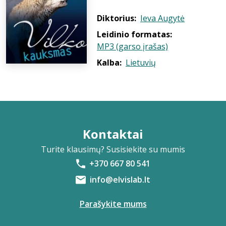
Diktorius:
Ieva Augytė
Leidinio formatas:
MP3 (garso įrašas)
Kalba:
Lietuvių
Kontaktai
Turite klausimų? Susisiekite su mumis
+370 667 80 541
info@elvislab.lt
Parašykite mums