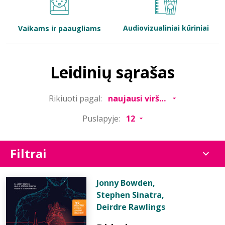
Bibliotekoms
Audiovizualiniai kūriniai
Vaikams ir paaugliams
D.U.K.
Leidinių sąrašas
+370 667 80 541
Rikiuoti pagal:
info@elvislab.lt
Puslapyje:
Filtrai
Jonny Bowden
,
Stephen Sinatra
,
Deirdre Rawlings