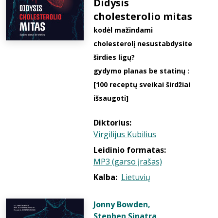
Didysis
cholesterolio mitas
kodėl mažindami
cholesterolį nesustabdysite
širdies ligų?
gydymo planas be statinų :
[100 receptų sveikai širdžiai
išsaugoti]
Diktorius:
Virgilijus Kubilius
Leidinio formatas:
MP3 (garso įrašas)
Kalba:
Lietuvių
Jonny Bowden
,
Stephen Sinatra
,