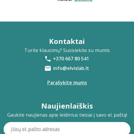
Kontaktai
Turite klausimų? Susisiekite su mumis
+370 667 80 541
info@elvislab.lt
Parašykite mums
Naujienlaiškis
Gaukite naujienas apie leidinius tiesiai į savo el. paštą!