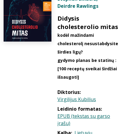
Deirdre Rawlings
Didysis
cholesterolio mitas
kodėl mažindami
cholesterolį nesustabdysite
širdies ligų?
gydymo planas be statinų :
[100 receptų sveikai širdžiai
išsaugoti]
Diktorius:
Virgilijus Kubilius
Leidinio formatas:
EPUB (tekstas su garso
įrašu)
Kalba:
Lietuvių