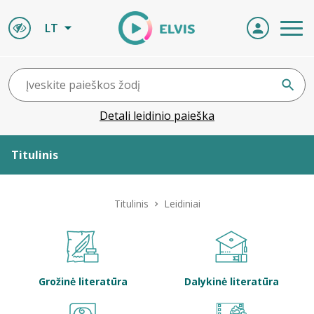
LT
Detali leidinio paieška
Titulinis
Apie ELVIS
Titulinis
Leidiniai
Leidiniai
ELVIS atvyksta
Grožinė literatūra
Dalykinė literatūra
Naujienos