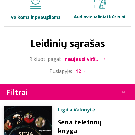
Bibliotekoms
Audiovizualiniai kūriniai
Vaikams ir paaugliams
D.U.K.
Leidinių sąrašas
+370 667 80 541
Rikiuoti pagal:
info@elvislab.lt
Puslapyje:
Filtrai
Ligita Valonytė
Sena telefonų
knyga