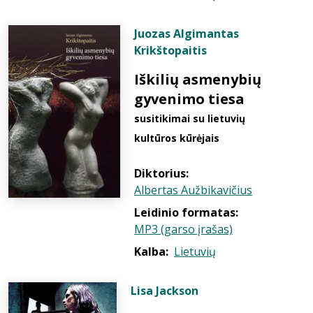
Juozas Algimantas
Krikštopaitis
Iškilių asmenybių
gyvenimo tiesa
susitikimai su lietuvių
kultūros kūrėjais
Diktorius:
Albertas Aužbikavičius
Leidinio formatas:
MP3 (garso įrašas)
Kalba:
Lietuvių
Lisa Jackson