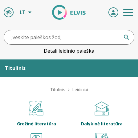
LT
Detali leidinio paieška
Titulinis
Apie ELVIS
Titulinis
Leidiniai
Leidiniai
ELVIS atvyksta
Grožinė literatūra
Dalykinė literatūra
Naujienos