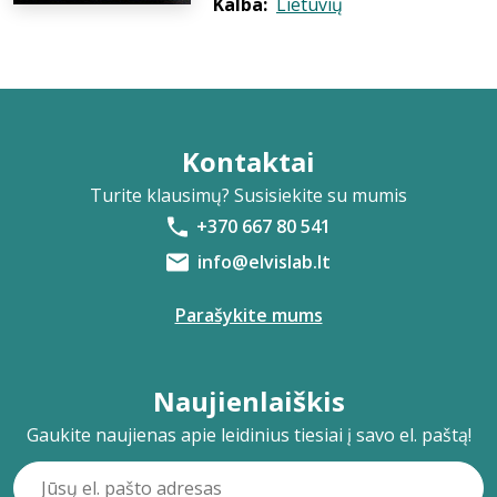
Kalba:
Lietuvių
Kontaktai
Turite klausimų? Susisiekite su mumis
+370 667 80 541
info@elvislab.lt
Parašykite mums
Naujienlaiškis
Gaukite naujienas apie leidinius tiesiai į savo el. paštą!