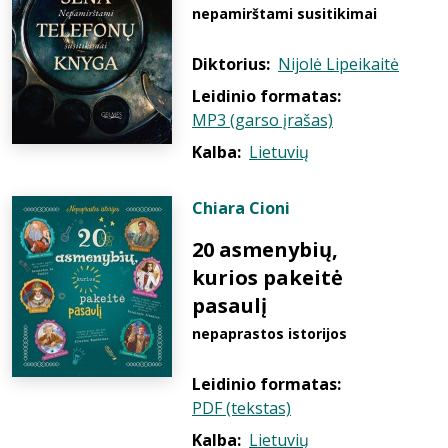
nepamirštami susitikimai
Diktorius:
Nijolė Lipeikaitė
Leidinio formatas:
MP3 (garso įrašas)
Kalba:
Lietuvių
Chiara Cioni
20 asmenybių,
kurios pakeitė
pasaulį
nepaprastos istorijos
Leidinio formatas:
PDF (tekstas)
Kalba:
Lietuvių