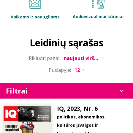
Bibliotekoms
Audiovizualiniai kūriniai
Vaikams ir paaugliams
D.U.K.
Leidinių sąrašas
+370 667 80 541
Rikiuoti pagal:
info@elvislab.lt
Puslapyje:
Filtrai
IQ, 2023, Nr. 6
politikos, ekonomikos,
kultūros įžvalgos ir