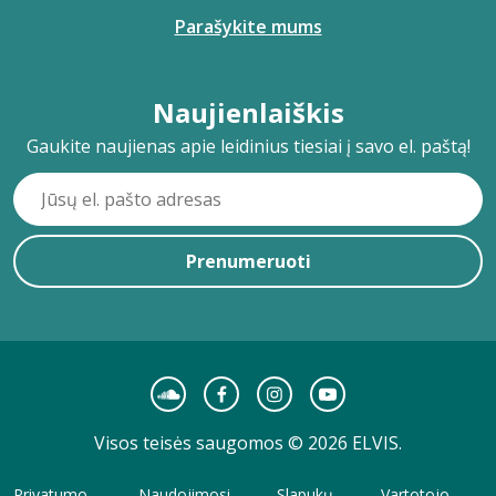
Parašykite mums
Naujienlaiškis
Gaukite naujienas apie leidinius tiesiai į savo el. paštą!
Prenumeruoti
Visos teisės saugomos © 2026 ELVIS.
Privatumo
Naudojimosi
Slapukų
Vartotojo