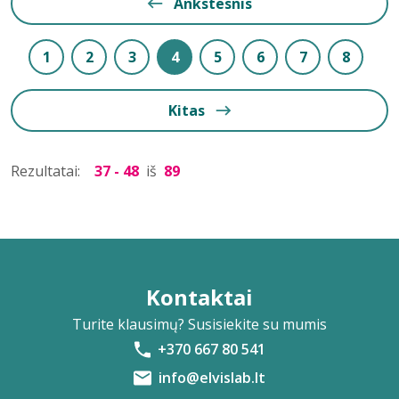
Ankstesnis
1
2
3
4
5
6
7
8
Kitas
Rezultatai:
37 - 48
iš
89
Kontaktai
Turite klausimų? Susisiekite su mumis
+370 667 80 541
info@elvislab.lt