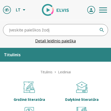
LT
Detali leidinio paieška
Titulinis
Apie ELVIS
Titulinis
Leidiniai
Leidiniai
ELVIS atvyksta
Grožinė literatūra
Dalykinė literatūra
Naujienos