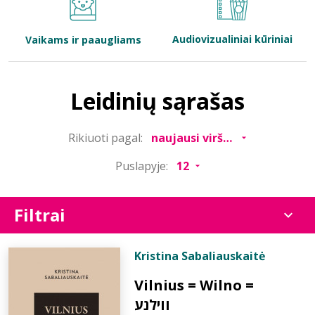
Bibliotekoms
Audiovizualiniai kūriniai
Vaikams ir paaugliams
D.U.K.
Leidinių sąrašas
+370 667 80 541
Rikiuoti pagal:
info@elvislab.lt
Puslapyje:
Filtrai
Kristina Sabaliauskaitė
Vilnius = Wilno =
ווילנע