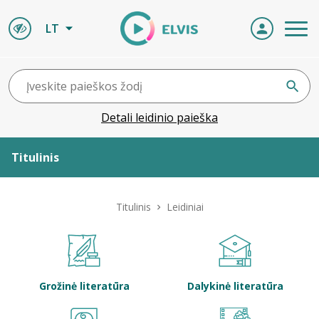
LT
Detali leidinio paieška
Titulinis
Apie ELVIS
Titulinis
Leidiniai
Leidiniai
ELVIS atvyksta
Grožinė literatūra
Dalykinė literatūra
Naujienos