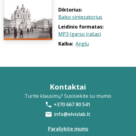
Diktorius:
Balso sintezatorius
Leidinio formatas:
MP3 (garso įrašas)
Kalba:
Anglų
Kontaktai
Turite klausimų? Susisiekite su mumis
+370 667 80 541
info@elvislab.lt
Parašykite mums