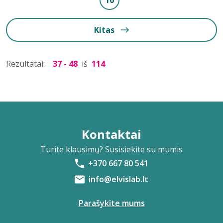
10
Kitas
Rezultatai:
37 - 48
iš
114
Kontaktai
Turite klausimų? Susisiekite su mumis
+370 667 80 541
info@elvislab.lt
Parašykite mums