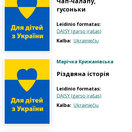
Чап-чалапу,
гусоньки
Leidinio formatas:
DAISY (garso įrašas)
Kalba:
Ukrainiečių
Марічка Крижанівська
Різдвяна історія
Leidinio formatas:
DAISY (garso įrašas)
Kalba:
Ukrainiečių