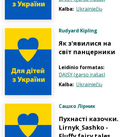
Kalba:
Ukrainiečių
Rudyard Kipling
Як з'явилися на
світ панцерники
Leidinio formatas:
DAISY (garso įrašas)
Kalba:
Ukrainiečių
Сашко Лірник
Пухнасті казочки.
Lirnyk_Sashko -
Fluffy fairy tales