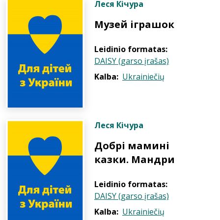
Леся Кічура
Музей іграшок
Leidinio formatas:
DAISY (garso įrašas)
Kalba:
Ukrainiečių
Леся Кічура
Добрі мамині
казки. Мандри
Leidinio formatas:
DAISY (garso įrašas)
Kalba:
Ukrainiečių