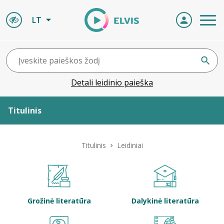
LT
Detali leidinio paieška
Titulinis
Apie ELVIS
Titulinis
Leidiniai
Leidiniai
ELVIS atvyksta
Grožinė literatūra
Dalykinė literatūra
Naujienos