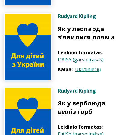
Rudyard Kipling
Як у леопарда
з'явилися плями
Leidinio formatas:
DAISY (garso įrašas)
Kalba:
Ukrainiečių
Rudyard Kipling
Як у верблюда
виліз горб
Leidinio formatas:
DAISY (garso įrašas)