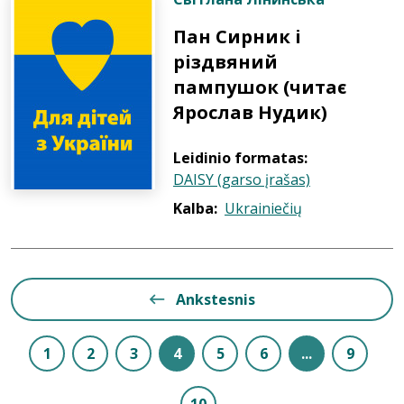
Пан Сирник і
різдвяний
пампушок (читає
Ярослав Нудик)
Leidinio formatas:
DAISY (garso įrašas)
Kalba:
Ukrainiečių
Ankstesnis
1
2
3
4
5
6
...
9