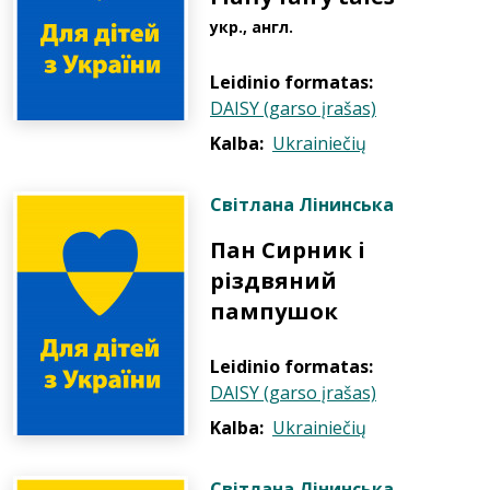
укр., англ.
Leidinio formatas:
DAISY (garso įrašas)
Kalba:
Ukrainiečių
Світлана Лінинська
Пан Сирник і
різдвяний
пампушок
Leidinio formatas:
DAISY (garso įrašas)
Kalba:
Ukrainiečių
Світлана Лінинська