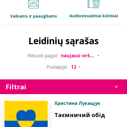
Bibliotekoms
Audiovizualiniai kūriniai
Vaikams ir paaugliams
D.U.K.
Leidinių sąrašas
+370 667 80 541
Rikiuoti pagal:
info@elvislab.lt
Puslapyje:
Filtrai
Христина Лукащук
Таємничий обід