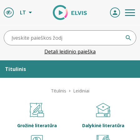
LT
Detali leidinio paieška
Titulinis
Apie ELVIS
Titulinis
Leidiniai
Leidiniai
ELVIS atvyksta
Grožinė literatūra
Dalykinė literatūra
Naujienos