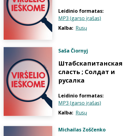
Leidinio formatas:
MP3 (garso įrašas)
Kalba:
Rusų
Saša Čiornyj
Штабскапитанская
сласть ; Солдат и
русалка
Leidinio formatas:
MP3 (garso įrašas)
Kalba:
Rusų
Michailas Zoščenko