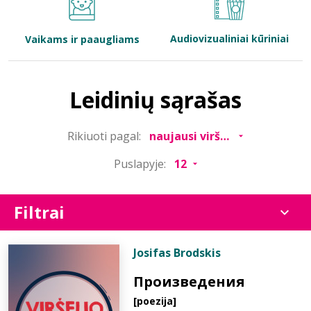
Bibliotekoms
Audiovizualiniai kūriniai
Vaikams ir paaugliams
D.U.K.
Leidinių sąrašas
+370 667 80 541
Rikiuoti pagal:
info@elvislab.lt
Puslapyje:
Filtrai
Josifas Brodskis
Произведения
[poezija]