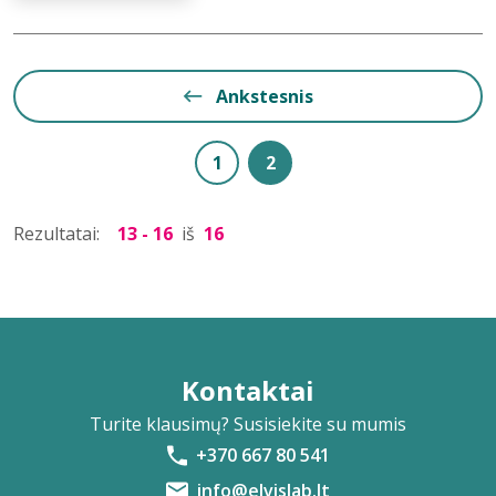
Ankstesnis
1
2
Rezultatai:
13 - 16
iš
16
Kontaktai
Turite klausimų? Susisiekite su mumis
+370 667 80 541
info@elvislab.lt