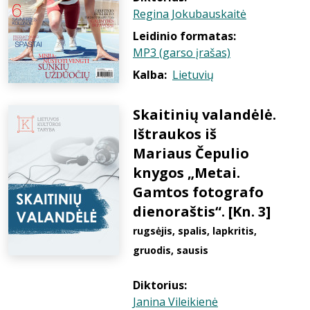
Regina Jokubauskaitė
Leidinio formatas:
MP3 (garso įrašas)
Kalba:
Lietuvių
Skaitinių valandėlė.
Ištraukos iš
Mariaus Čepulio
knygos „Metai.
Gamtos fotografo
dienoraštis“. [Kn. 3]
rugsėjis, spalis, lapkritis,
gruodis, sausis
Diktorius:
Janina Vileikienė