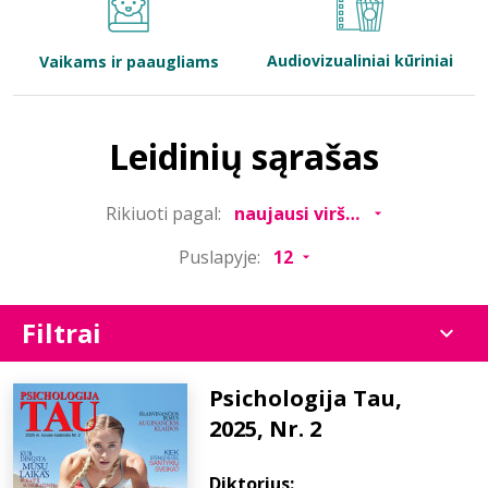
Bibliotekoms
Audiovizualiniai kūriniai
Vaikams ir paaugliams
D.U.K.
Leidinių sąrašas
+370 667 80 541
Rikiuoti pagal:
info@elvislab.lt
Puslapyje:
Filtrai
Psichologija Tau,
2025, Nr. 2
Diktorius: