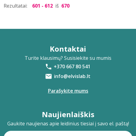
Rezultatai:
601 - 612
iš
670
Kontaktai
Turite klausimų? Susisiekite su mumis
+370 667 80 541
info@elvislab.lt
Parašykite mums
Naujienlaiškis
Gaukite naujienas apie leidinius tiesiai į savo el. paštą!