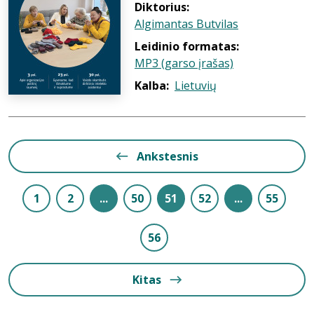
Diktorius:
Algimantas Butvilas
Leidinio formatas:
MP3 (garso įrašas)
Kalba:
Lietuvių
Ankstesnis
1
2
...
50
51
52
...
55
56
Kitas