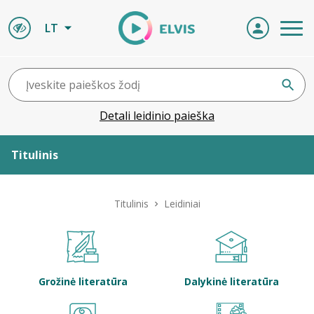
LT
Detali leidinio paieška
Titulinis
Apie ELVIS
Titulinis
Leidiniai
Leidiniai
ELVIS atvyksta
Grožinė literatūra
Dalykinė literatūra
Naujienos