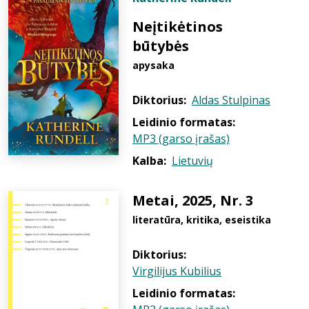
Neįtikėtinos
būtybės
apysaka
Diktorius:
Aldas Stulpinas
Leidinio formatas:
MP3 (garso įrašas)
Kalba:
Lietuvių
Metai, 2025, Nr. 3
literatūra, kritika, eseistika
Diktorius:
Virgilijus Kubilius
Leidinio formatas: