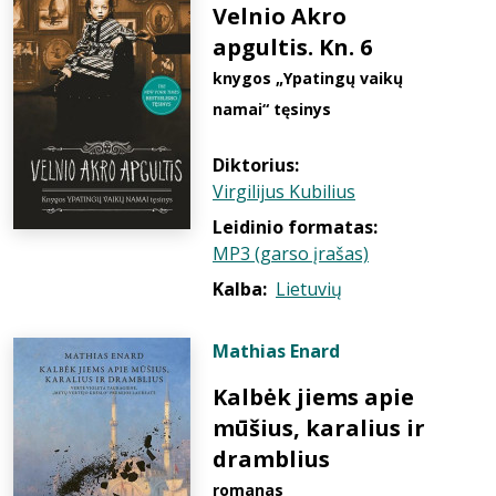
Velnio Akro
apgultis. Kn. 6
knygos „Ypatingų vaikų
namai“ tęsinys
Diktorius:
Virgilijus Kubilius
Leidinio formatas:
MP3 (garso įrašas)
Kalba:
Lietuvių
Mathias Enard
Kalbėk jiems apie
mūšius, karalius ir
dramblius
romanas