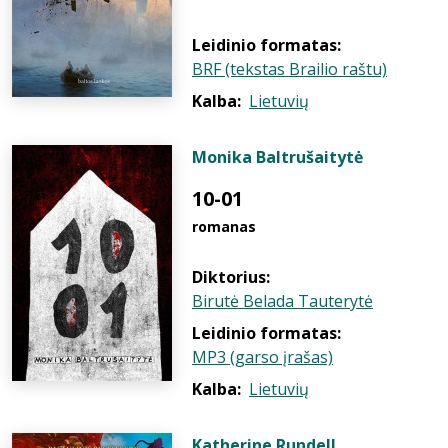
Leidinio formatas:
BRF (tekstas Brailio raštu)
Kalba:
Lietuvių
Monika Baltrušaitytė
10-01
romanas
Diktorius:
Birutė Belada Tauterytė
Leidinio formatas:
MP3 (garso įrašas)
Kalba:
Lietuvių
Katherine Rundell