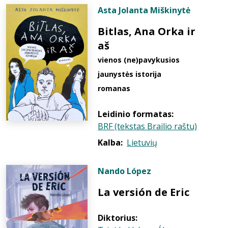
Asta Jolanta Miškinytė
Bitlas, Ana Orka ir
aš
vienos (ne)pavykusios
jaunystės istorija
romanas
Leidinio formatas:
BRF (tekstas Brailio raštu)
Kalba:
Lietuvių
Nando López
La versión de Eric
Diktorius: