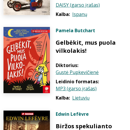
DAISY (garso įrašas)
Kalba:
Ispanų
Pamela Butchart
Gelbėkit, mus puola
vilkolakis!
Diktorius:
Gustė Pupkevičienė
Leidinio formatas:
MP3 (garso įrašas)
Kalba:
Lietuvių
Edwin Lefèvre
Biržos spekulianto