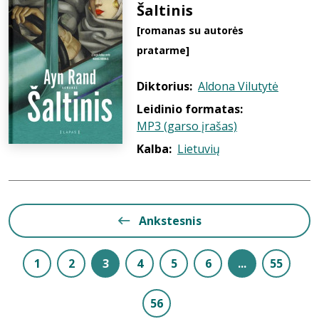
Šaltinis
[romanas su autorės
pratarme]
Diktorius:
Aldona Vilutytė
Leidinio formatas:
MP3 (garso įrašas)
Kalba:
Lietuvių
Ankstesnis
1
2
3
4
5
6
...
55
56