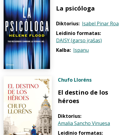
La psicóloga
Diktorius:
Isabel Pinar Roa
Leidinio formatas:
DAISY (garso įrašas)
Kalba:
Ispanų
Chufo Lloréns
El destino de los
héroes
Diktorius:
Amalia Sancho Vinuesa
Leidinio formatas: