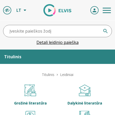
LT
Detali leidinio paieška
Titulinis
Apie ELVIS
Titulinis
Leidiniai
Leidiniai
ELVIS atvyksta
Grožinė literatūra
Dalykinė literatūra
Naujienos