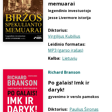
memuarai
legendinio investuotojo
Jesse Livermore istorija
Diktorius:
Virgilijus Kubilius
Leidinio formatas:
MP3 (garso įrašas)
Kalba:
Lietuvių
Richard Branson
Po galais! Imk ir
daryk!
gyvenimo ir verslo pamokos
Diktorius:
Paulius Šironas