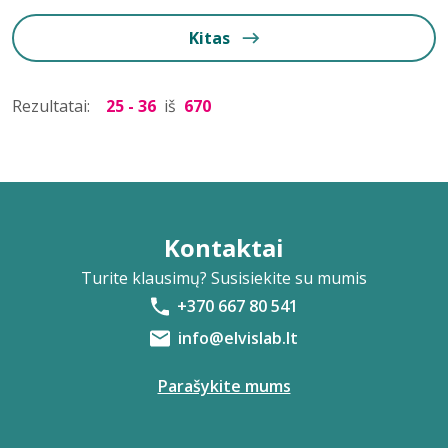
Kitas
Rezultatai:
25 - 36
iš
670
Kontaktai
Turite klausimų? Susisiekite su mumis
+370 667 80 541
info@elvislab.lt
Parašykite mums