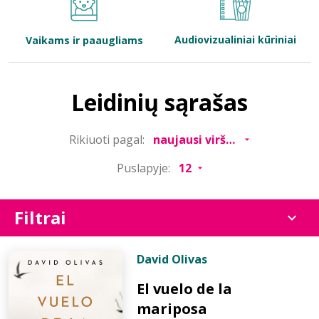
Bibliotekoms
Audiovizualiniai kūriniai
Vaikams ir paaugliams
D.U.K.
Leidinių sąrašas
+370 667 80 541
Rikiuoti pagal:
info@elvislab.lt
Puslapyje:
Filtrai
David Olivas
El vuelo de la
mariposa