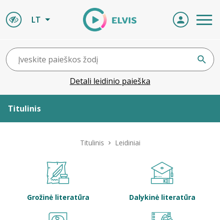
LT
Detali leidinio paieška
Titulinis
Apie ELVIS
Titulinis
Leidiniai
Leidiniai
ELVIS atvyksta
Grožinė literatūra
Dalykinė literatūra
Naujienos