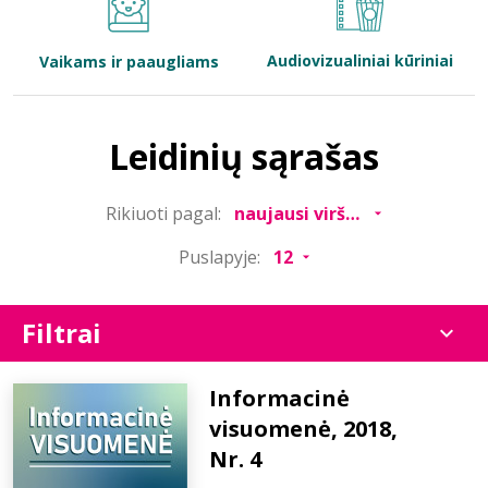
Bibliotekoms
Audiovizualiniai kūriniai
Vaikams ir paaugliams
D.U.K.
Leidinių sąrašas
+370 667 80 541
Rikiuoti pagal:
info@elvislab.lt
Puslapyje:
Filtrai
Informacinė
visuomenė, 2018,
Nr. 4