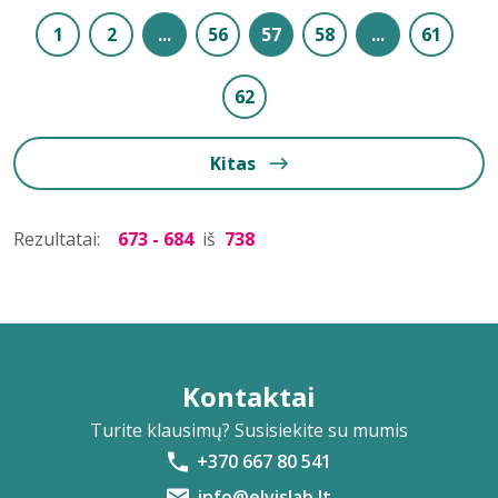
1
2
...
56
57
58
...
61
62
Kitas
Rezultatai:
673 - 684
iš
738
Kontaktai
Turite klausimų? Susisiekite su mumis
+370 667 80 541
info@elvislab.lt