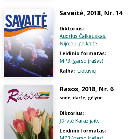
Savaitė, 2018, Nr. 14
Diktorius:
Audrius Čaikauskas
,
Nijolė Lipeikaitė
Leidinio formatas:
MP3 (garso įrašas)
Kalba:
Lietuvių
Rasos, 2018, Nr. 6
sode, darže, gėlyne
Diktorius:
Jūratė Karazijaitė
Leidinio formatas:
MP3 (garso įrašas)