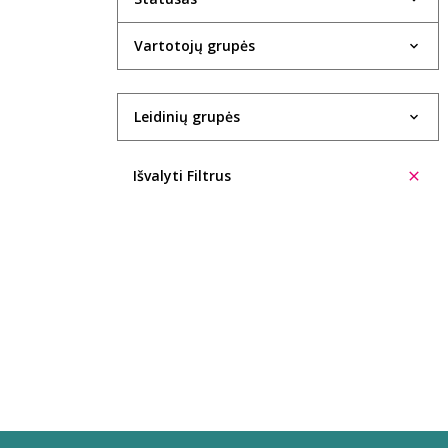
1934
Vartotojų grupės
1935
1936
Leidinių grupės
1937
Išvalyti Filtrus
1938
1940
1943
1947
1948
1949
1950
1951