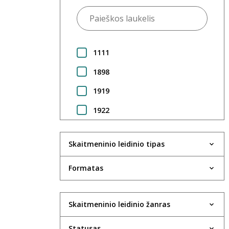
1111
1898
1919
1922
1923
Skaitmeninio leidinio tipas
1924
1925
Formatas
1930
Skaitmeninio leidinio žanras
1931
1933
Statusas