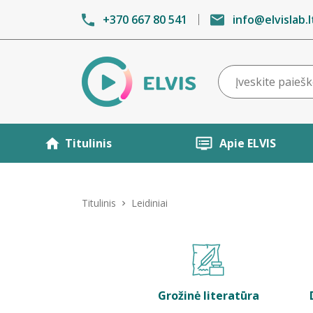
+370 667 80 541
info@elvislab.l
Titulinis
Apie ELVIS
Titulinis
Leidiniai
Grožinė literatūra