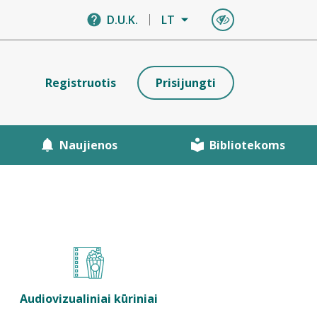
D.U.K.
LT
Registruotis
Prisijungti
Naujienos
Bibliotekoms
Audiovizualiniai kūriniai