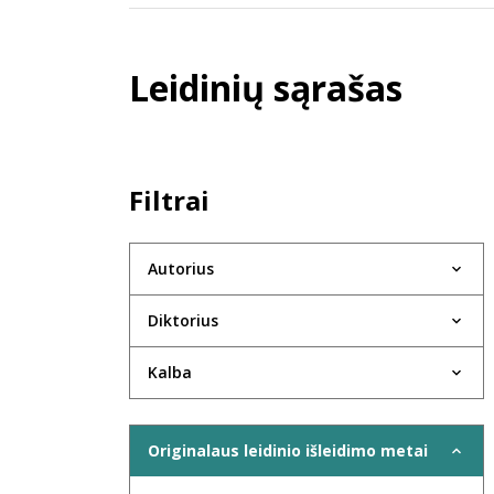
Leidinių sąrašas
Filtrai
Autorius
Diktorius
Kalba
Originalaus leidinio išleidimo metai