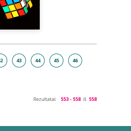
42
43
44
45
46
Rezultatai:
553 - 558
iš
558