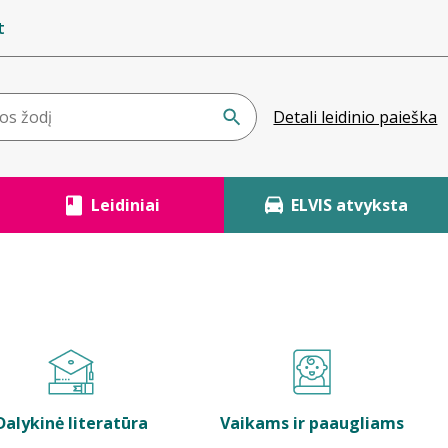
t
Detali leidinio paieška
Leidiniai
ELVIS atvyksta
Dalykinė literatūra
Vaikams ir paaugliams