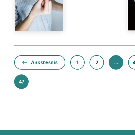
Ankstesnis
1
2
...
47