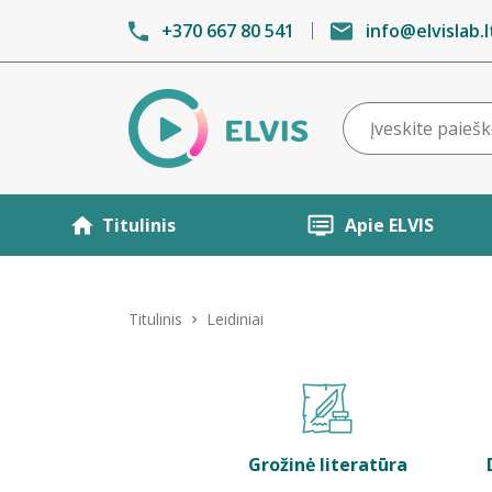
+370 667 80 541
info@elvislab.l
Titulinis
Apie ELVIS
Titulinis
Leidiniai
Grožinė literatūra