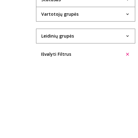
1934
Vartotojų grupės
1935
1936
Leidinių grupės
1937
Išvalyti Filtrus
1938
1940
1943
1947
1948
1949
1950
1951