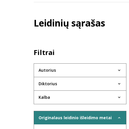
Leidinių sąrašas
Filtrai
Autorius
Diktorius
Kalba
Originalaus leidinio išleidimo metai