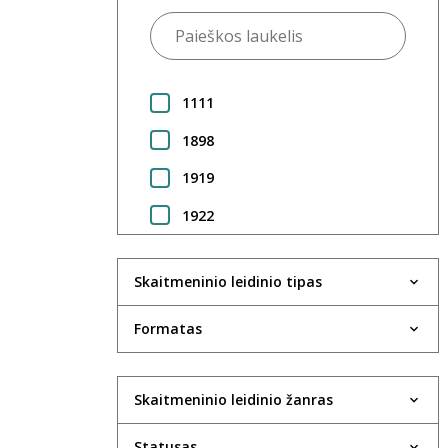
1111
1898
1919
1922
1923
Skaitmeninio leidinio tipas
1924
1925
Formatas
1930
Skaitmeninio leidinio žanras
1931
1933
Statusas