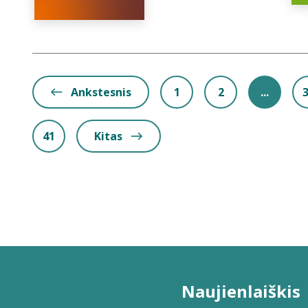
Ankstesnis
1
2
...
41
Kitas
Naujienlaiškis