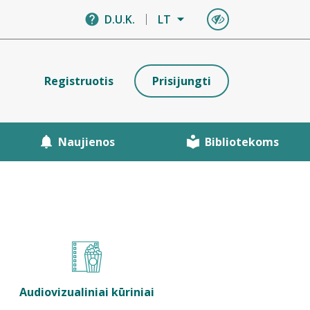
D.U.K.
LT
Registruotis
Prisijungti
Naujienos
Bibliotekoms
Audiovizualiniai kūriniai