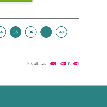
34
35
36
...
40
Rezultatai:
409 - 420
iš
481