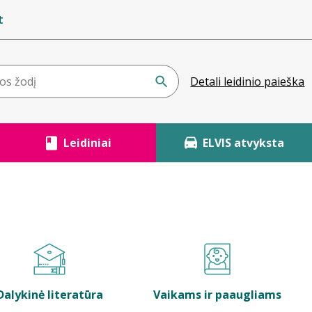
t
Detali leidinio paieška
Leidiniai
ELVIS atvyksta
Dalykinė literatūra
Vaikams ir paaugliams