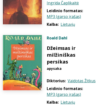
Ingrida Čaplikaitė
Leidinio formatas:
MP3 (garso įrašas)
Kalba:
Lietuvių
Roald Dahl
Džeimsas ir
milžiniškas
persikas
apysaka
Diktorius:
Vaidotas Žitkus
Leidinio formatas:
MP3 (garso įrašas)
Kalba:
Lietuvių