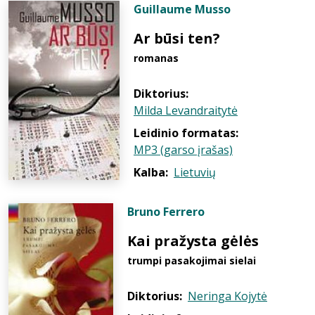
Guillaume Musso
Ar būsi ten?
romanas
Diktorius:
Milda Levandraitytė
Leidinio formatas:
MP3 (garso įrašas)
Kalba:
Lietuvių
Bruno Ferrero
Kai pražysta gėlės
trumpi pasakojimai sielai
Diktorius:
Neringa Kojytė