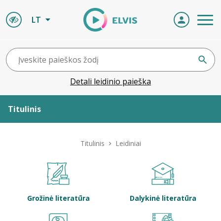
LT
Detali leidinio paieška
Titulinis
Apie ELVIS
Titulinis
Leidiniai
Leidiniai
ELVIS atvyksta
Grožinė literatūra
Dalykinė literatūra
Naujienos