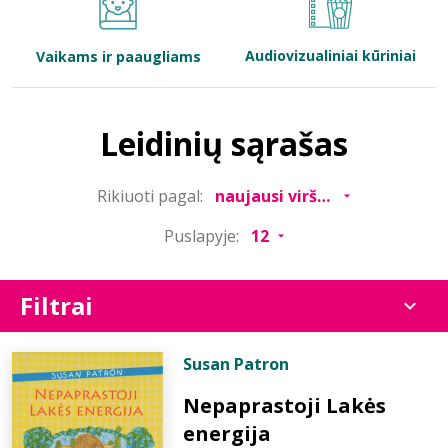
Bibliotekoms
Audiovizualiniai kūriniai
Vaikams ir paaugliams
D.U.K.
Leidinių sąrašas
+370 667 80 541
Rikiuoti pagal:
info@elvislab.lt
Puslapyje:
Filtrai
Susan Patron
Nepaprastoji Lakės
energija