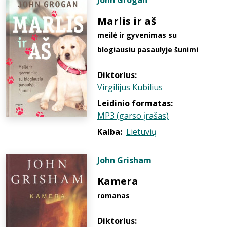
John Grogan
Marlis ir aš
meilė ir gyvenimas su
blogiausiu pasaulyje šunimi
Diktorius:
Virgilijus Kubilius
Leidinio formatas:
MP3 (garso įrašas)
Kalba:
Lietuvių
John Grisham
Kamera
romanas
Diktorius: