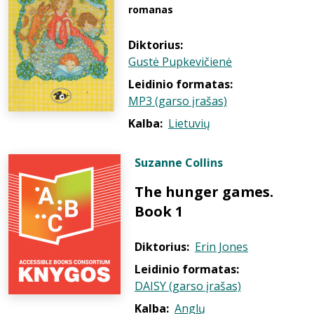
romanas
Diktorius:
Gustė Pupkevičienė
Leidinio formatas:
MP3 (garso įrašas)
Kalba:
Lietuvių
Suzanne Collins
The hunger games.
Book 1
Diktorius:
Erin Jones
Leidinio formatas:
DAISY (garso įrašas)
Kalba:
Anglų