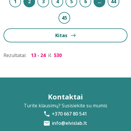
1
2
3
4
5
6
...
44
45
Kitas
Rezultatai:
13 - 24
iš
530
Kontaktai
Turite klausimų? Susisiekite su mumis
+370 667 80 541
info@elvislab.lt