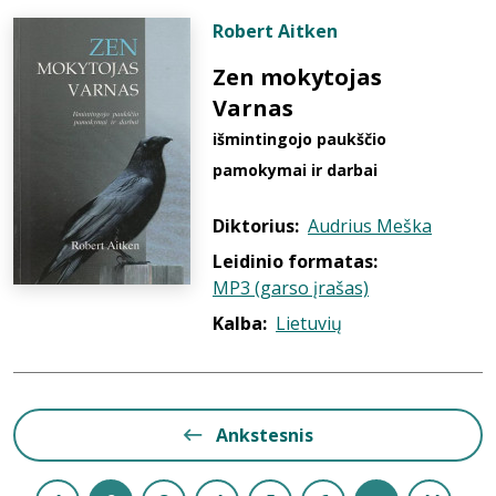
Robert Aitken
Zen mokytojas
Varnas
išmintingojo paukščio
pamokymai ir darbai
Diktorius:
Audrius Meška
Leidinio formatas:
MP3 (garso įrašas)
Kalba:
Lietuvių
Ankstesnis