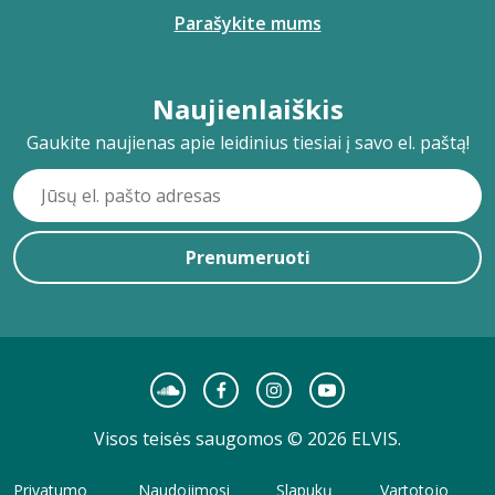
Parašykite mums
Naujienlaiškis
Gaukite naujienas apie leidinius tiesiai į savo el. paštą!
Prenumeruoti
Visos teisės saugomos © 2026 ELVIS.
Privatumo
Naudojimosi
Slapukų
Vartotojo