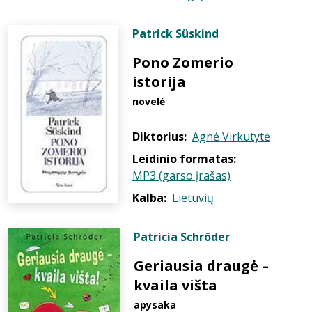
Patrick Süskind
Pono Zomerio
istorija
novelė
Diktorius:
Agnė Virkutytė
Leidinio formatas:
MP3 (garso įrašas)
Kalba:
Lietuvių
Patricia Schröder
Geriausia draugė –
kvaila višta
apysaka