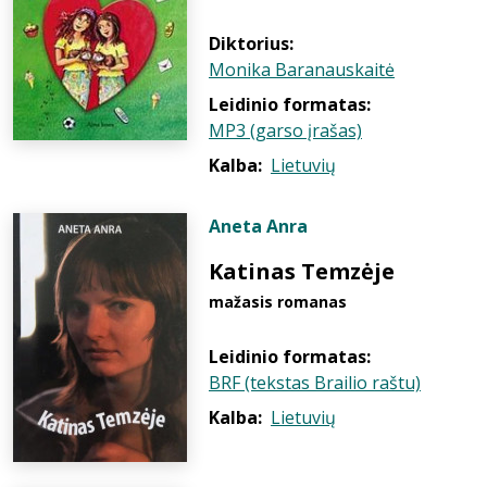
Diktorius:
Monika Baranauskaitė
Leidinio formatas:
MP3 (garso įrašas)
Kalba:
Lietuvių
Aneta Anra
Katinas Temzėje
mažasis romanas
Leidinio formatas:
BRF (tekstas Brailio raštu)
Kalba:
Lietuvių