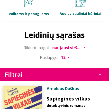
Bibliotekoms
Audiovizualiniai kūriniai
Vaikams ir paaugliams
D.U.K.
Leidinių sąrašas
+370 667 80 541
Rikiuoti pagal:
info@elvislab.lt
Puslapyje:
Filtrai
Arnoldas Daškus
Sapieginės vilkas
detektyvinis romanas