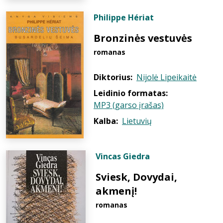
Philippe Hériat
Bronzinės vestuvės
romanas
Diktorius:
Nijolė Lipeikaitė
Leidinio formatas:
MP3 (garso įrašas)
Kalba:
Lietuvių
Vincas Giedra
Sviesk, Dovydai,
akmenį!
romanas