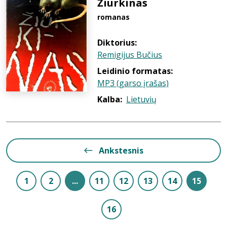
Žiurkinas
romanas
Diktorius:
Remigijus Bučius
Leidinio formatas:
MP3 (garso įrašas)
Kalba:
Lietuvių
Ankstesnis
1
2
...
11
12
13
14
15
16