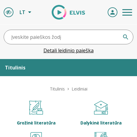
LT
Detali leidinio paieška
Titulinis
Apie ELVIS
Titulinis
Leidiniai
Leidiniai
ELVIS atvyksta
Grožinė literatūra
Dalykinė literatūra
Naujienos