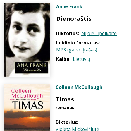
Anne Frank
Dienoraštis
Diktorius:
Nijolė Lipeikaitė
Leidinio formatas:
MP3 (garso įrašas)
Kalba:
Lietuvių
Colleen McCullough
Timas
romanas
Diktorius:
Violeta Mickevičiūtė