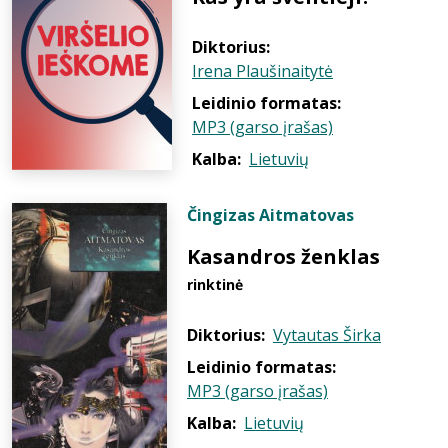
Diktorius:
Irena Plaušinaitytė
Leidinio formatas:
MP3 (garso įrašas)
Kalba:
Lietuvių
Čingizas Aitmatovas
Kasandros ženklas
rinktinė
Diktorius:
Vytautas Širka
Leidinio formatas:
MP3 (garso įrašas)
Kalba:
Lietuvių