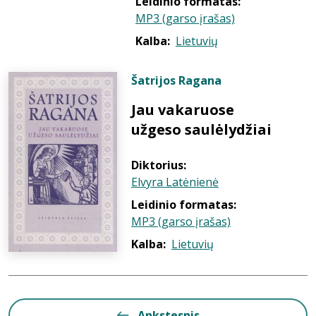
Leidinio formatas:
MP3 (garso įrašas)
Kalba:
Lietuvių
Šatrijos Ragana
Jau vakaruose
užgeso saulėlydžiai
Diktorius:
Elvyra Latėnienė
Leidinio formatas:
MP3 (garso įrašas)
Kalba:
Lietuvių
Ankstesnis