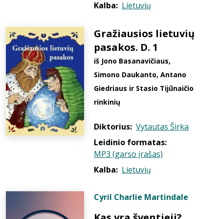
Kalba:
Lietuvių
Gražiausios lietuvių
pasakos. D. 1
iš Jono Basanavičiaus,
Simono Daukanto, Antano
Giedriaus ir Stasio Tijūnaičio
rinkinių
Diktorius:
Vytautas Širka
Leidinio formatas:
MP3 (garso įrašas)
Kalba:
Lietuvių
Cyril Charlie Martindale
Kas yra šventieji?