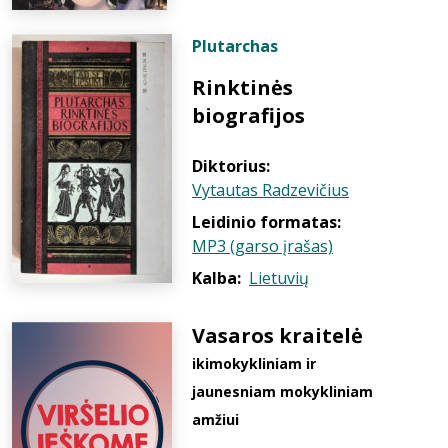
Plutarchas
Rinktinės
biografijos
Diktorius:
Vytautas Radzevičius
Leidinio formatas:
MP3 (garso įrašas)
Kalba:
Lietuvių
Vasaros kraitelė
ikimokykliniam ir
jaunesniam mokykliniam
amžiui