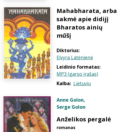
Mahabharata, arba
sakmė apie didijį
Bharatos ainių
mūšį
Diktorius:
Elvyra Latėnienė
Leidinio formatas:
MP3 (garso įrašas)
Kalba:
Lietuvių
Anne Golon
,
Serge Golon
Anželikos pergalė
romanas