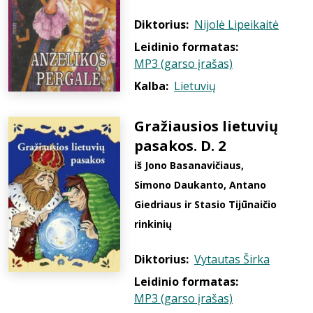
Diktorius:
Nijolė Lipeikaitė
Leidinio formatas:
MP3 (garso įrašas)
Kalba:
Lietuvių
Gražiausios lietuvių
pasakos. D. 2
iš Jono Basanavičiaus,
Simono Daukanto, Antano
Giedriaus ir Stasio Tijūnaičio
rinkinių
Diktorius:
Vytautas Širka
Leidinio formatas:
MP3 (garso įrašas)