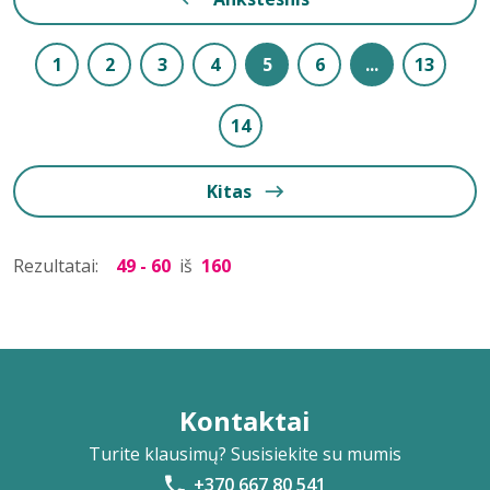
1
2
3
4
5
6
...
13
14
Kitas
Rezultatai:
49 - 60
iš
160
Kontaktai
Turite klausimų? Susisiekite su mumis
+370 667 80 541