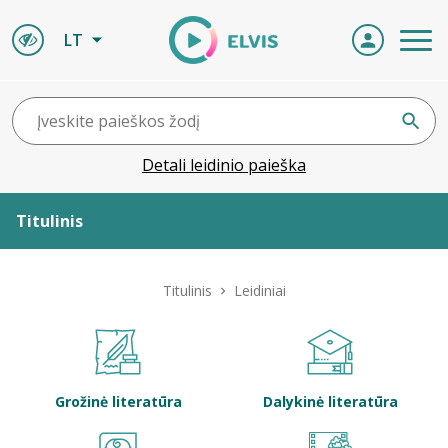
LT
Detali leidinio paieška
Titulinis
Apie ELVIS
Titulinis
Leidiniai
Leidiniai
ELVIS atvyksta
Grožinė literatūra
Dalykinė literatūra
Naujienos