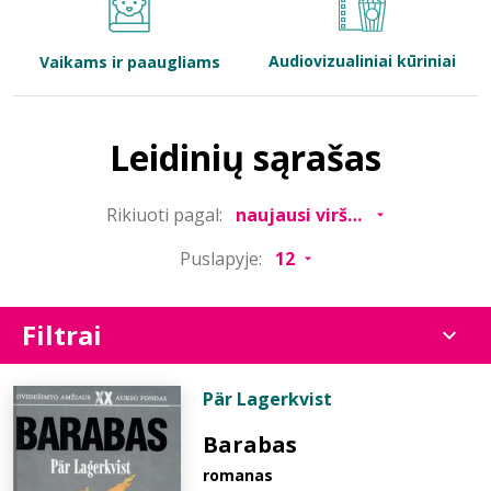
Bibliotekoms
Audiovizualiniai kūriniai
Vaikams ir paaugliams
D.U.K.
Leidinių sąrašas
+370 667 80 541
Rikiuoti pagal:
info@elvislab.lt
Puslapyje:
Filtrai
Pär Lagerkvist
Barabas
romanas