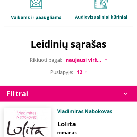
Bibliotekoms
Audiovizualiniai kūriniai
Vaikams ir paaugliams
D.U.K.
Leidinių sąrašas
+370 667 80 541
Rikiuoti pagal:
info@elvislab.lt
Puslapyje:
Filtrai
Vladimiras Nabokovas
Lolita
romanas