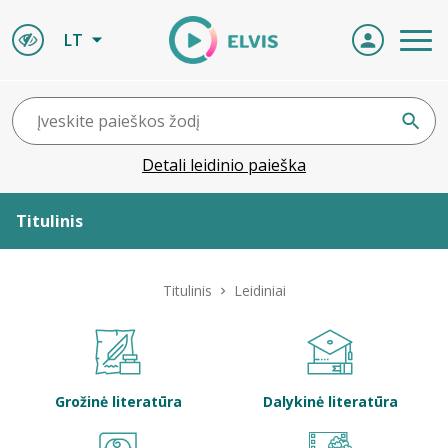
LT
Detali leidinio paieška
Titulinis
Apie ELVIS
Titulinis
Leidiniai
Leidiniai
ELVIS atvyksta
Grožinė literatūra
Dalykinė literatūra
Naujienos