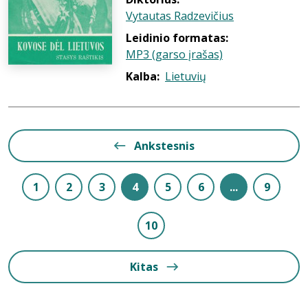
Vytautas Radzevičius
Leidinio formatas:
MP3 (garso įrašas)
Kalba:
Lietuvių
Ankstesnis
1
2
3
4
5
6
...
9
10
Kitas