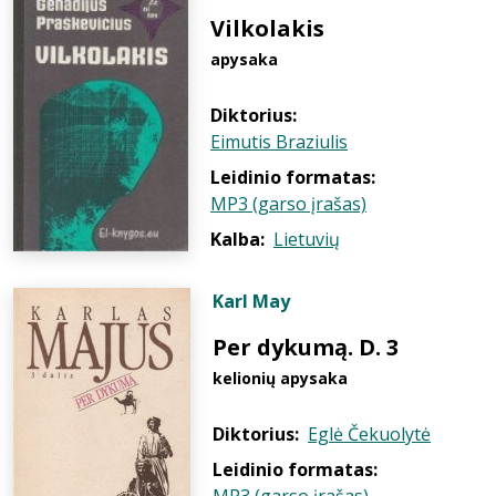
Vilkolakis
apysaka
Diktorius:
Eimutis Braziulis
Leidinio formatas:
MP3 (garso įrašas)
Kalba:
Lietuvių
Karl May
Per dykumą. D. 3
kelionių apysaka
Diktorius:
Eglė Čekuolytė
Leidinio formatas: