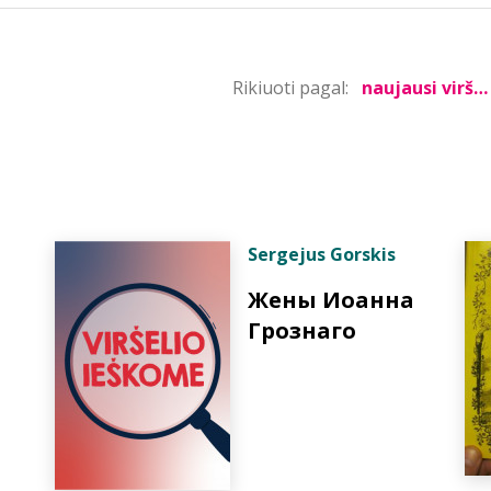
Rikiuoti pagal:
Sergejus Gorskis
Жены Иоанна
Грознаго