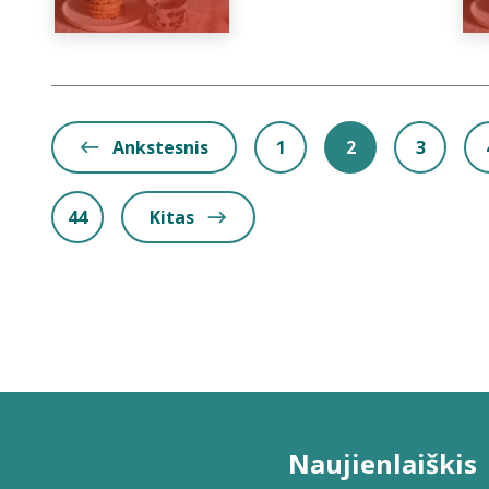
Ankstesnis
1
2
3
44
Kitas
Naujienlaiškis