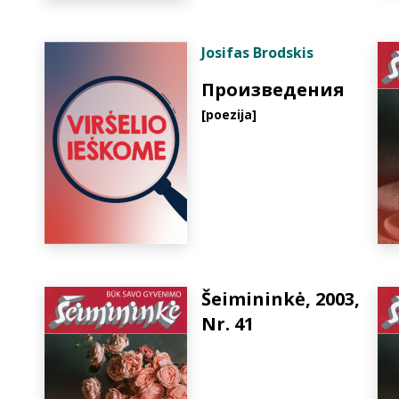
Josifas Brodskis
Произведения
[poezija]
Šeimininkė, 2003,
Nr. 41