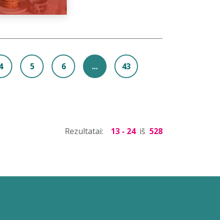
4
5
6
...
43
Rezultatai:
13 - 24
iš
528