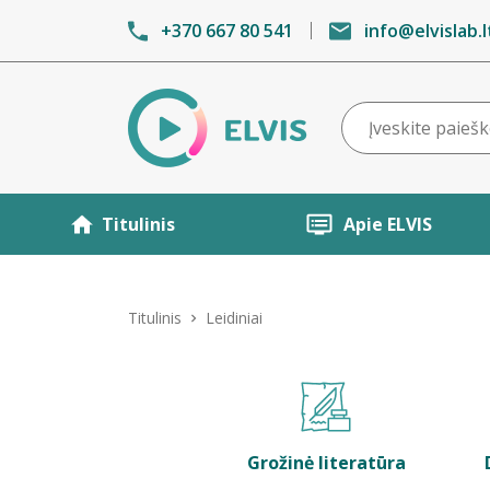
+370 667 80 541
info@elvislab.l
Titulinis
Apie ELVIS
Titulinis
Leidiniai
Grožinė literatūra