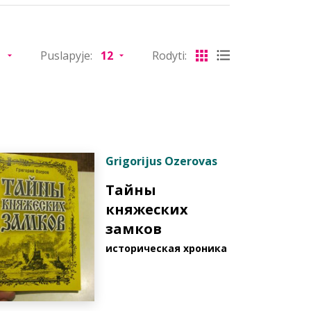
Puslapyje:
Rodyti:
Grigorijus Ozerovas
Тайны
княжеских
замков
историческая хроника