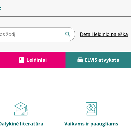
t
Detali leidinio paieška
Leidiniai
ELVIS atvyksta
Dalykinė literatūra
Vaikams ir paaugliams