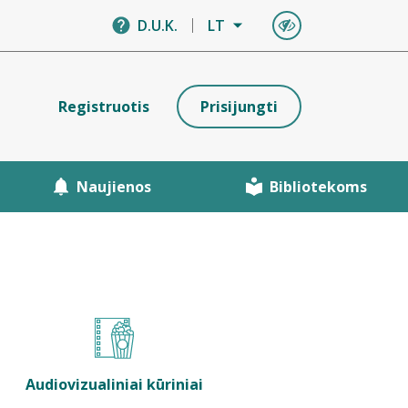
D.U.K.
LT
Registruotis
Prisijungti
Naujienos
Bibliotekoms
Audiovizualiniai kūriniai