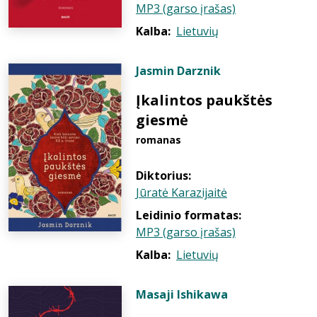
MP3 (garso įrašas)
Kalba:
Lietuvių
Jasmin Darznik
Įkalintos paukštės
giesmė
romanas
Diktorius:
Jūratė Karazijaitė
Leidinio formatas:
MP3 (garso įrašas)
Kalba:
Lietuvių
Masaji Ishikawa