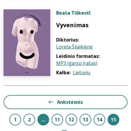
Beata Tiškevič
Vyvenimas
Diktorius:
Loreta Šilaikienė
Leidinio formatas:
MP3 (garso įrašas)
Kalba:
Lietuvių
Ankstesnis
1
2
...
11
12
13
14
15