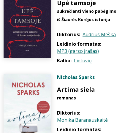
Upė tamsoje
sukrečianti vieno pabėgimo
iš Šiaurės Korėjos istorija
Diktorius:
Audrius Meška
Leidinio formatas:
MP3 (garso įrašas)
Kalba:
Lietuvių
Nicholas Sparks
Artima siela
romanas
Diktorius:
Monika Baranauskaitė
Leidinio formatas: