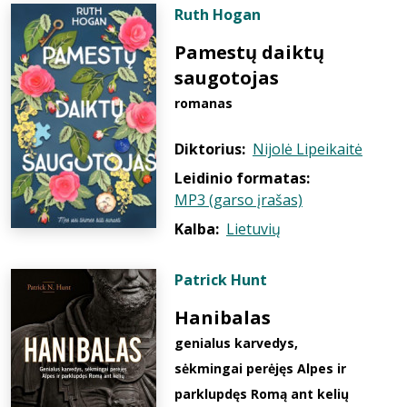
Ruth Hogan
Pamestų daiktų
saugotojas
romanas
Diktorius:
Nijolė Lipeikaitė
Leidinio formatas:
MP3 (garso įrašas)
Kalba:
Lietuvių
Patrick Hunt
Hanibalas
genialus karvedys,
sėkmingai perėjęs Alpes ir
parklupdęs Romą ant kelių