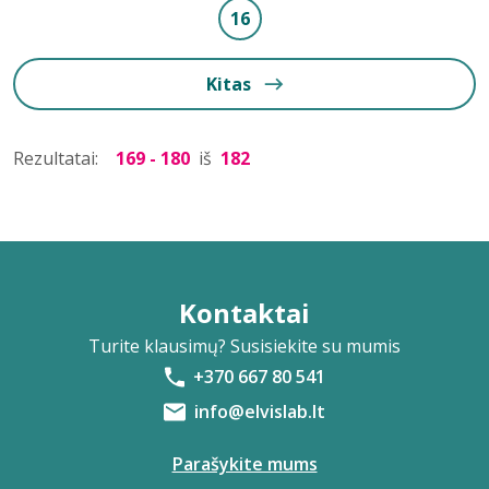
16
Kitas
Rezultatai:
169 - 180
iš
182
Kontaktai
Turite klausimų? Susisiekite su mumis
+370 667 80 541
info@elvislab.lt
Parašykite mums