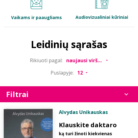
Bibliotekoms
Audiovizualiniai kūriniai
Vaikams ir paaugliams
D.U.K.
Leidinių sąrašas
+370 667 80 541
Rikiuoti pagal:
info@elvislab.lt
Puslapyje:
Filtrai
Alvydas Unikauskas
Klauskite daktaro
ką turi žinoti kiekvienas