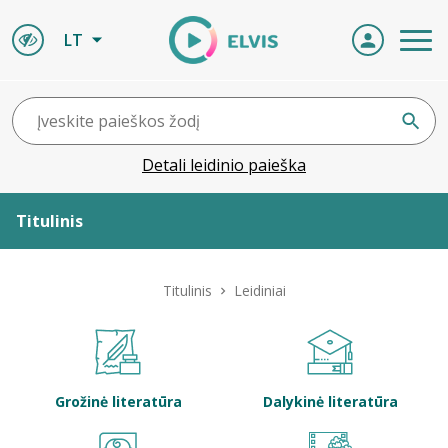
LT
Detali leidinio paieška
Titulinis
Apie ELVIS
Titulinis
Leidiniai
Leidiniai
ELVIS atvyksta
Grožinė literatūra
Dalykinė literatūra
Naujienos