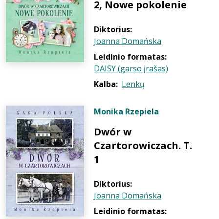
2, Nowe pokolenie
Diktorius:
Joanna Domańska
Leidinio formatas:
DAISY (garso įrašas)
Kalba:
Lenkų
Monika Rzepiela
Dwór w
Czartorowiczach. T.
1
Diktorius:
Joanna Domańska
Leidinio formatas: