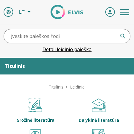
LT
Detali leidinio paieška
Titulinis
Apie ELVIS
Titulinis
Leidiniai
Leidiniai
ELVIS atvyksta
Grožinė literatūra
Dalykinė literatūra
Naujienos