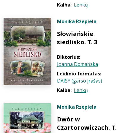
Kalba:
Lenkų
Monika Rzepiela
Słowiańskie
siedlisko. T. 3
Diktorius:
Joanna Domańska
Leidinio formatas:
DAISY (garso įrašas)
Kalba:
Lenkų
Monika Rzepiela
Dwór w
Czartorowiczach. T.