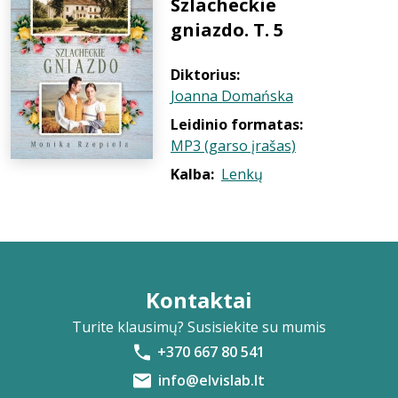
Szlacheckie
gniazdo. T. 5
Diktorius:
Joanna Domańska
Leidinio formatas:
MP3 (garso įrašas)
Kalba:
Lenkų
Kontaktai
Turite klausimų? Susisiekite su mumis
+370 667 80 541
info@elvislab.lt