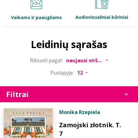
Bibliotekoms
Audiovizualiniai kūriniai
Vaikams ir paaugliams
D.U.K.
Leidinių sąrašas
+370 667 80 541
Rikiuoti pagal:
info@elvislab.lt
Puslapyje:
Filtrai
Monika Rzepiela
Zamojski złotnik. T.
7