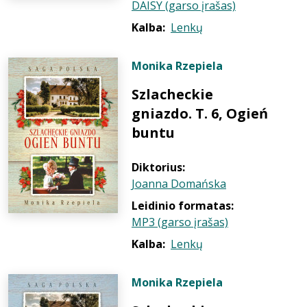
DAISY (garso įrašas)
Kalba:
Lenkų
Monika Rzepiela
Szlacheckie
gniazdo. T. 6, Ogień
buntu
Diktorius:
Joanna Domańska
Leidinio formatas:
MP3 (garso įrašas)
Kalba:
Lenkų
Monika Rzepiela