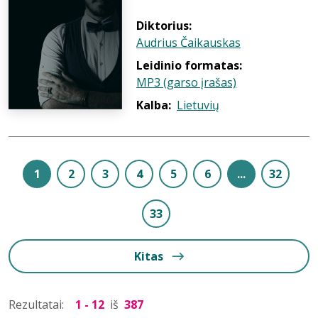
Diktorius:
Audrius Čaikauskas
Leidinio formatas:
MP3 (garso įrašas)
Kalba:
Lietuvių
1
2
3
4
5
6
...
32
33
Kitas
Rezultatai:
1 - 12
iš
387