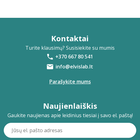
Kontaktai
Turite klausimų? Susisiekite su mumis
+370 667 80 541
info@elvislab.lt
Parašykite mums
Naujienlaiškis
Gaukite naujienas apie leidinius tiesiai į savo el. paštą!