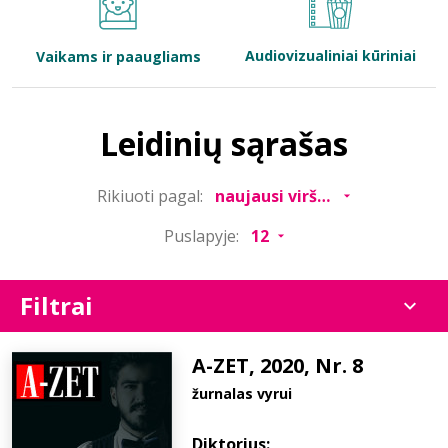
Bibliotekoms
Audiovizualiniai kūriniai
Vaikams ir paaugliams
D.U.K.
Leidinių sąrašas
+370 667 80 541
Rikiuoti pagal:
info@elvislab.lt
Puslapyje:
Filtrai
A-ZET, 2020, Nr. 8
žurnalas vyrui
Diktorius: