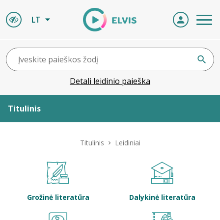
LT
Detali leidinio paieška
Titulinis
Apie ELVIS
Titulinis
Leidiniai
Leidiniai
ELVIS atvyksta
Grožinė literatūra
Dalykinė literatūra
Naujienos