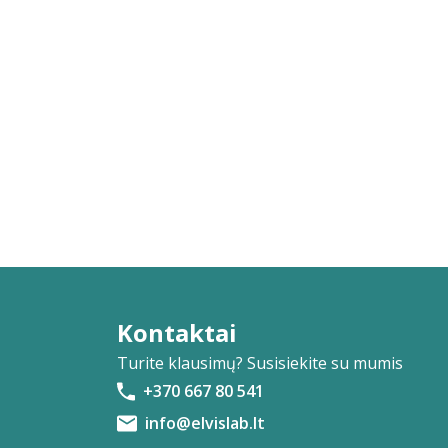
Kontaktai
Turite klausimų? Susisiekite su mumis
+370 667 80 541
info@elvislab.lt