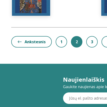
Ankstesnis
1
2
3
Naujienlaiškis
Gaukite naujienas apie lei