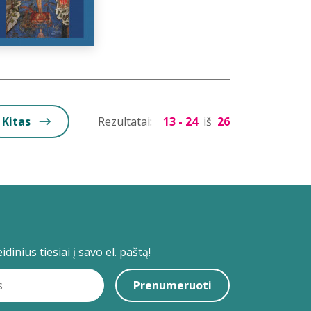
Kitas
Rezultatai:
13 - 24
iš
26
dinius tiesiai į savo el. paštą!
Prenumeruoti