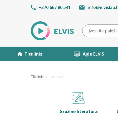
+370 667 80 541
info@elvislab.l
Titulinis
Apie ELVIS
Titulinis
Leidiniai
Grožinė literatūra