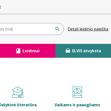
t
Detali leidinio paieška
Leidiniai
ELVIS atvyksta
Dalykinė literatūra
Vaikams ir paaugliams