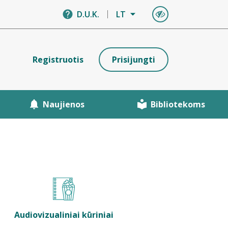
D.U.K.
LT
Registruotis
Prisijungti
Naujienos
Bibliotekoms
Audiovizualiniai kūriniai