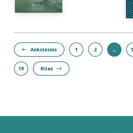
Ankstesnis
1
2
...
19
Kitas