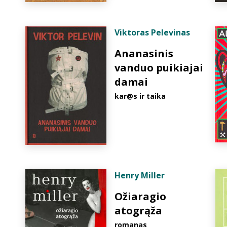
Viktoras Pelevinas
Ananasinis
vanduo puikiajai
damai
kar@s ir taika
Henry Miller
Ožiaragio
atogrąža
romanas