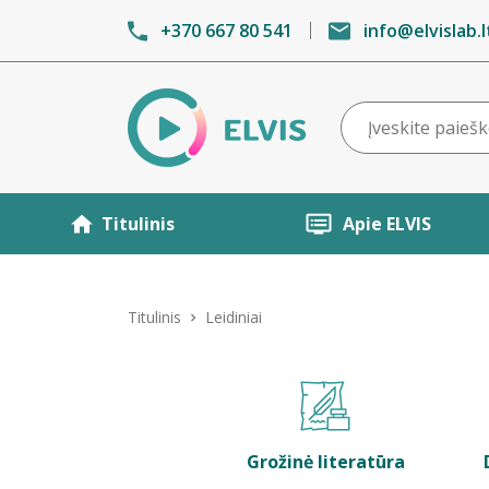
+370 667 80 541
info@elvislab.l
Titulinis
Apie ELVIS
Titulinis
Leidiniai
Grožinė literatūra