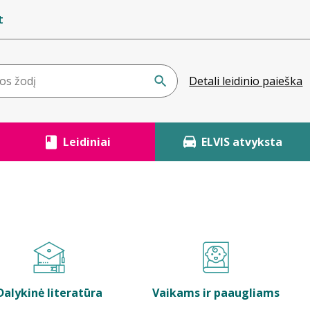
t
Detali leidinio paieška
Leidiniai
ELVIS atvyksta
Dalykinė literatūra
Vaikams ir paaugliams