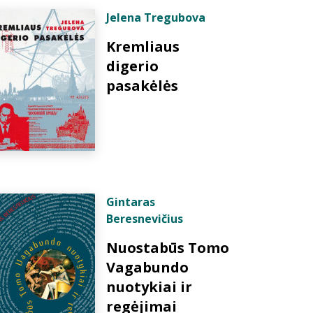
Jelena Tregubova
Kremliaus
digerio
pasakėlės
Gintaras
Beresnevičius
Nuostabūs Tomo
Vagabundo
nuotykiai ir
regėjimai