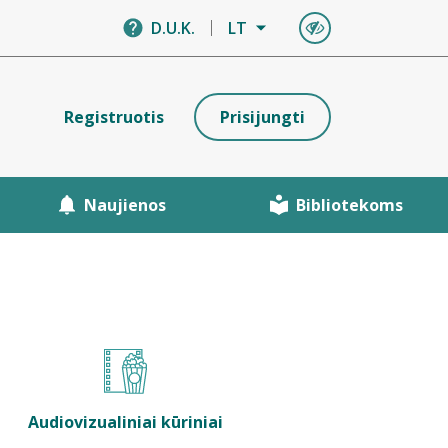
D.U.K.
LT
Registruotis
Prisijungti
Naujienos
Bibliotekoms
Audiovizualiniai kūriniai