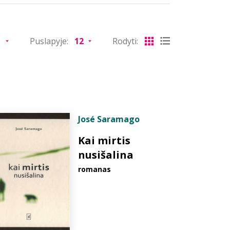
Puslapyje:
Rodyti:
José Saramago
Kai mirtis
nusišalina
romanas