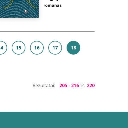
romanas
14
15
16
17
18
Rezultatai:
205 - 216
iš
220