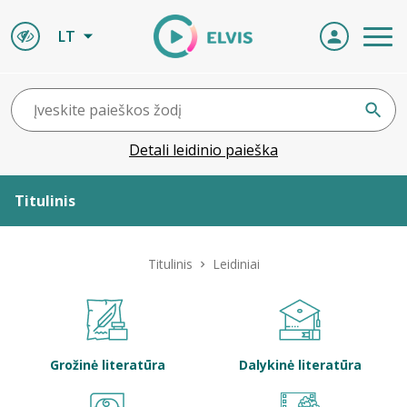
LT
Detali leidinio paieška
Titulinis
Apie ELVIS
Titulinis
Leidiniai
Leidiniai
ELVIS atvyksta
Grožinė literatūra
Dalykinė literatūra
Naujienos