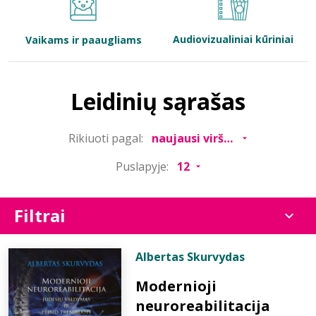
Bibliotekoms
Audiovizualiniai kūriniai
Vaikams ir paaugliams
D.U.K.
Leidinių sąrašas
+370 667 80 541
Rikiuoti pagal:
info@elvislab.lt
Puslapyje:
Filtrai
Albertas Skurvydas
Modernioji
neuroreabilitacija