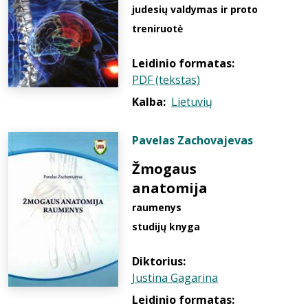
judesių valdymas ir proto
treniruotė
Leidinio formatas:
PDF (tekstas)
Kalba:
Lietuvių
Pavelas Zachovajevas
Žmogaus
anatomija
raumenys
studijų knyga
Diktorius:
Justina Gagarina
Leidinio formatas: