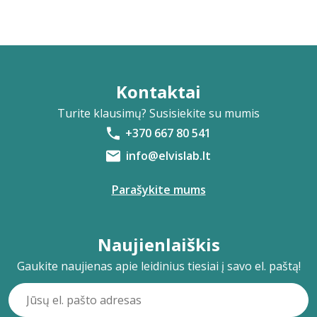
Kontaktai
Turite klausimų? Susisiekite su mumis
+370 667 80 541
info@elvislab.lt
Parašykite mums
Naujienlaiškis
Gaukite naujienas apie leidinius tiesiai į savo el. paštą!