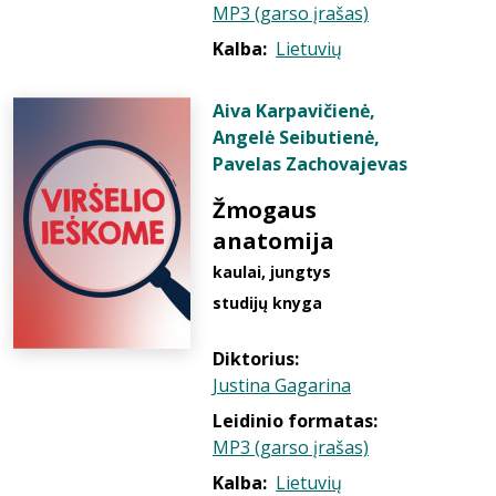
MP3 (garso įrašas)
Kalba:
Lietuvių
Aiva Karpavičienė
,
Angelė Seibutienė
,
Pavelas Zachovajevas
Žmogaus
anatomija
kaulai, jungtys
studijų knyga
Diktorius:
Justina Gagarina
Leidinio formatas:
MP3 (garso įrašas)
Kalba:
Lietuvių