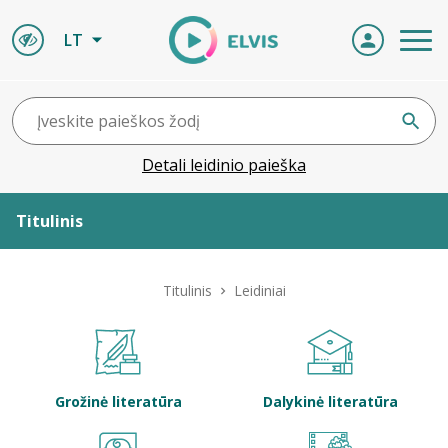
LT
Detali leidinio paieška
Titulinis
Apie ELVIS
Titulinis
Leidiniai
Leidiniai
ELVIS atvyksta
Grožinė literatūra
Dalykinė literatūra
Naujienos