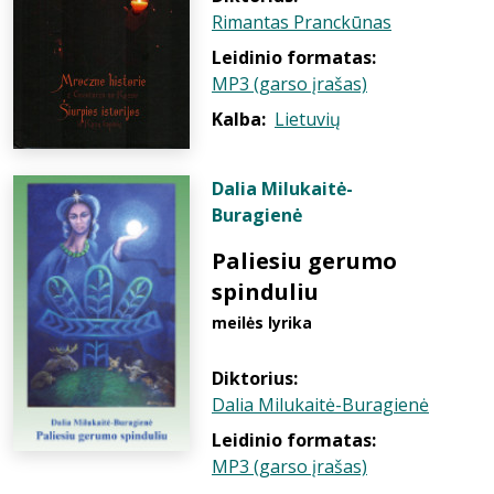
Rimantas Pranckūnas
Leidinio formatas:
MP3 (garso įrašas)
Kalba:
Lietuvių
Dalia Milukaitė-
Buragienė
Paliesiu gerumo
spinduliu
meilės lyrika
Diktorius:
Dalia Milukaitė-Buragienė
Leidinio formatas:
MP3 (garso įrašas)