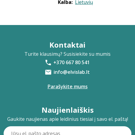
Kalba:
Lietuvių
Kontaktai
Turite klausimų? Susisiekite su mumis
+370 667 80 541
info@elvislab.lt
Parašykite mums
Naujienlaiškis
Gaukite naujienas apie leidinius tiesiai į savo el. paštą!