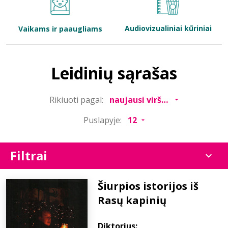
Bibliotekoms
Audiovizualiniai kūriniai
Vaikams ir paaugliams
D.U.K.
Leidinių sąrašas
+370 667 80 541
Rikiuoti pagal:
info@elvislab.lt
Puslapyje:
Filtrai
Šiurpios istorijos iš
Rasų kapinių
Diktorius: