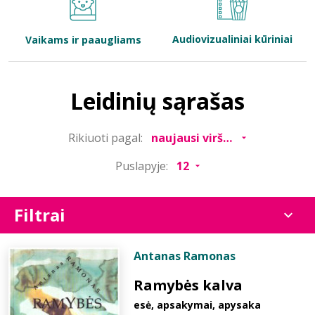
Bibliotekoms
Audiovizualiniai kūriniai
Vaikams ir paaugliams
D.U.K.
Leidinių sąrašas
+370 667 80 541
Rikiuoti pagal:
info@elvislab.lt
Puslapyje:
Filtrai
Antanas Ramonas
Ramybės kalva
esė, apsakymai, apysaka