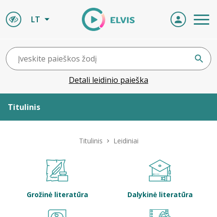
LT
Detali leidinio paieška
Titulinis
Apie ELVIS
Titulinis
Leidiniai
Leidiniai
ELVIS atvyksta
Grožinė literatūra
Dalykinė literatūra
Naujienos