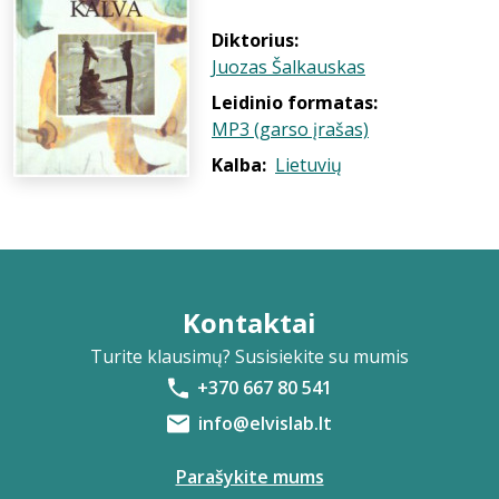
Diktorius:
Juozas Šalkauskas
Leidinio formatas:
MP3 (garso įrašas)
Kalba:
Lietuvių
Kontaktai
Turite klausimų? Susisiekite su mumis
+370 667 80 541
info@elvislab.lt
Parašykite mums