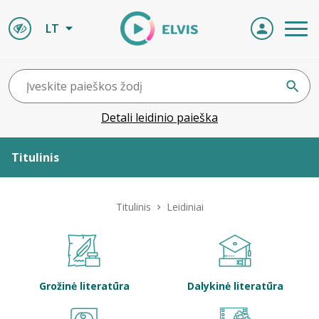
LT
Detali leidinio paieška
Titulinis
Apie ELVIS
Titulinis
Leidiniai
Leidiniai
ELVIS atvyksta
Grožinė literatūra
Dalykinė literatūra
Naujienos