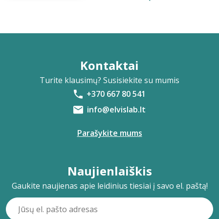
Kontaktai
Turite klausimų? Susisiekite su mumis
+370 667 80 541
info@elvislab.lt
Parašykite mums
Naujienlaiškis
Gaukite naujienas apie leidinius tiesiai į savo el. paštą!