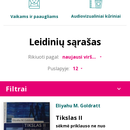
Bibliotekoms
Audiovizualiniai kūriniai
Vaikams ir paaugliams
D.U.K.
Leidinių sąrašas
+370 667 80 541
Rikiuoti pagal:
info@elvislab.lt
Puslapyje:
Filtrai
Eliyahu M. Goldratt
Tikslas II
sėkmė priklauso ne nuo