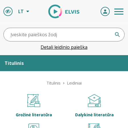
LT
Detali leidinio paieška
Titulinis
Apie ELVIS
Titulinis
Leidiniai
Leidiniai
ELVIS atvyksta
Grožinė literatūra
Dalykinė literatūra
Naujienos