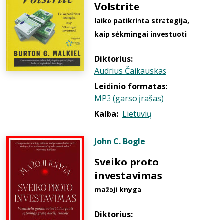
Volstrite
laiko patikrinta strategija,
kaip sėkmingai investuoti
Diktorius:
Audrius Čaikauskas
Leidinio formatas:
MP3 (garso įrašas)
Kalba:
Lietuvių
John C. Bogle
Sveiko proto
investavimas
mažoji knyga
Diktorius: