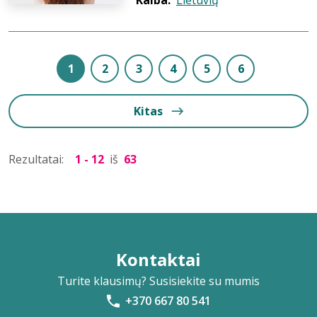
Kalba:
Lietuvių
1
2
3
4
5
6
Kitas
Rezultatai:
1 - 12
iš
63
Kontaktai
Turite klausimų? Susisiekite su mumis
+370 667 80 541