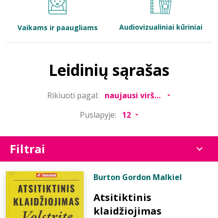
Bibliotekoms
Audiovizualiniai kūriniai
Vaikams ir paaugliams
D.U.K.
Leidinių sąrašas
+370 667 80 541
Rikiuoti pagal:
info@elvislab.lt
Puslapyje:
Filtrai
Burton Gordon Malkiel
Atsitiktinis
klaidžiojimas