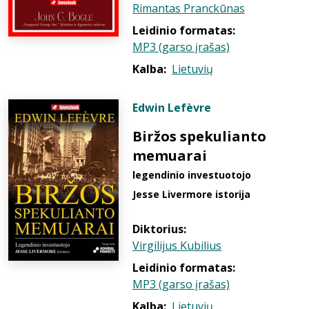
Rimantas Pranckūnas
Leidinio formatas:
MP3 (garso įrašas)
Kalba:
Lietuvių
Edwin Lefèvre
Biržos spekulianto
memuarai
legendinio investuotojo
Jesse Livermore istorija
Diktorius:
Virgilijus Kubilius
Leidinio formatas:
MP3 (garso įrašas)
Kalba:
Lietuvių