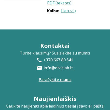
PDF (tekstas)
Kalba:
Lietuvių
Kontaktai
Turite klausimų? Susisiekite su mumis
+370 667 80 541
info@elvislab.lt
Parašykite mums
Naujienlaiškis
Gaukite naujienas apie leidinius tiesiai į savo el. paštą!