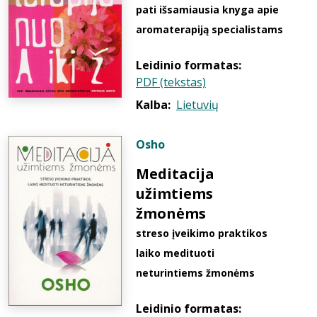
pati išsamiausia knyga apie
aromaterapiją specialistams
Leidinio formatas:
PDF (tekstas)
Kalba:
Lietuvių
Osho
Meditacija
užimtiems
žmonėms
streso įveikimo praktikos
laiko medituoti
neturintiems žmonėms
Leidinio formatas: