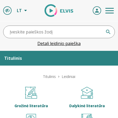
LT
Detali leidinio paieška
Titulinis
Apie ELVIS
Titulinis
Leidiniai
Leidiniai
ELVIS atvyksta
Grožinė literatūra
Dalykinė literatūra
Naujienos