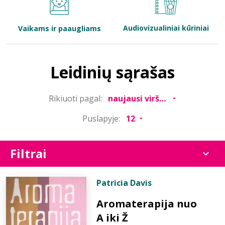
Bibliotekoms
Audiovizualiniai kūriniai
Vaikams ir paaugliams
D.U.K.
Leidinių sąrašas
+370 667 80 541
Rikiuoti pagal:
info@elvislab.lt
Puslapyje:
Filtrai
Patricia Davis
Aromaterapija nuo
A iki Ž